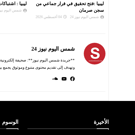
ر جماعي من
ليبيا : اشتباكات مسلحة بالزاوية
عقيلة صالح: ند
الإدارية» وأجهزت
شمس اليوم نيوز 24
04 أغسطس 2026
شمس اليوم نيوز 
شمس اليوم نيوز 24
**جريدة شمس اليوم نيوز**: صحيفة إلكترونية ناط
وتهدف إلى تقديم محتوى متنوع وموثوق يجمع بي
الأخيرة
الوسوم