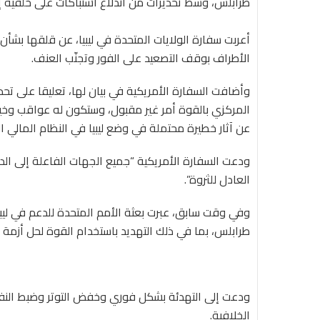
طرابلس، وسط تحذيرات من اندلاع اشتباكات على خلفية إق
أعربت سفارة الولايات المتحدة في ليبيا، عن قلقها بشأن
الأطراف بوقف التصعيد على الفور وتجنّب العنف
.
وأضافت السفارة الأمريكية في بيان لها، تعليقا على تحذي
المركزي بالقوة أمر غير مقبول، وستكون له عواقب وخيم
عن آثار خطيرة محتملة في وضع ليبيا في النظام المالي ال
ودعت السفارة الأمريكية “جميع الجهات الفاعلة إلى ال
العادل للثروة”.
وفي وقت سابق، عبرت بعثة الأمم المتحدة للدعم في ليبيا 
طرابلس، بما في ذلك التهديد باستخدام القوة لحل أزمة 
ودعت إلى التهدئة بشكل فوري وخفض التوتر وضبط النفس، 
الخلافية
.