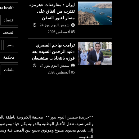
ايران : مفاوضات «هرمز»
ra health
تقترب من اتفاق على
مسار لعبور السفن
افتصاد
شمس اليوم نيوز 24
05 أغسطس 2026
الصحة،
ع
عربي ودولي
سفر
ترامب يهاجم المصري
05 أغسطس
«عبد الرحمن السيد» بعد
شمس اليوم نيوز 24
05 أغسطس
6
محكمة
فوزه بانتخابات ميتشيغان
ية تطالب
ت
2026
 بعد حذف ميتا
شمس اليوم نيوز 24
لندن : طعن 4 أشخاص وإيقاف
ا
ملفات
05 أغسطس 2026
مشتبه بها
م