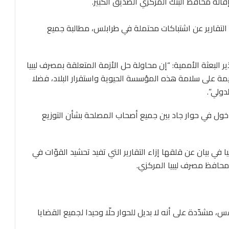
الة محافظ البنك المركزي الصديق الكبير.
 التقارير عن اشتباكات محتملة في طرابلس، مطالبة جميع
ر البعثة الأممية: “إن محاولة حل الأزمة المتعلقة بمصرف ليبيا
ة على سلامة هذه المؤسسة الحيوية واستقرار البلاد، فضلا
دولي”.
دخول في حوار جاد بين جميع أصحاب المصلحة بشأن التوزيع
في بيان عن قلقها إزاء التقارير التي تفيد تحشيد القوّات في
محافظ مصرف ليبيا المركزي.
مشدّدة على أنه لا بديل للحوار حلّا وحيدا لجميع القضايا