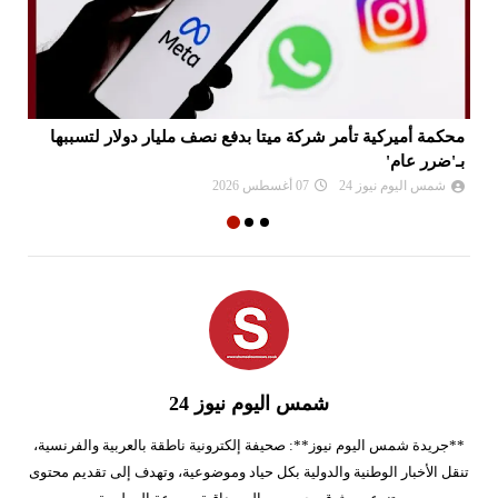
محكمة أميركية تأمر شركة ميتا بدفع نصف مليار دولار لتسببها
وا
بـ'ضرر عام'
ال
شمس اليوم نيوز 24
07 أغسطس 2026
شمس اليوم نيوز 24
**جريدة شمس اليوم نيوز**: صحيفة إلكترونية ناطقة بالعربية والفرنسية،
تنقل الأخبار الوطنية والدولية بكل حياد وموضوعية، وتهدف إلى تقديم محتوى