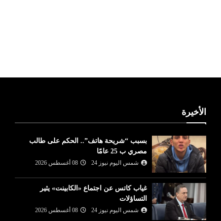
ليبيا طقس
الأخيرة
بسبب “شريحة هاتف”.. الحكم على طالب
مصري ب 25 عامًا
شمس اليوم نيوز 24
08 أغسطس 2026
غياب كاتس عن اجتماع «الكابينت» يثير
التساؤلات
شمس اليوم نيوز 24
08 أغسطس 2026