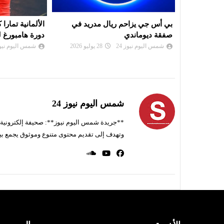
ريد في
الألمانية تمارا كورباتش تُحرز لقب
موعد سحب قرعة
دورة هامبورغ للتنس
لرابطة أبطال إ
الكونفدرالية
شمس اليوم نيوز 24
26 يوليو 2026
شمس اليوم نيوز 
شمس اليوم نيوز 24
**جريدة شمس اليوم نيوز**: صحيفة إلكترونية ناط
وتهدف إلى تقديم محتوى متنوع وموثوق يجمع بي