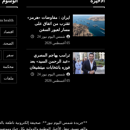
الأخيرة
الوسوم
ايران : مفاوضات «هرمز»
ra health
تقترب من اتفاق على
مسار لعبور السفن
افتصاد
شمس اليوم نيوز 24
05 أغسطس 2026
الصحة،
عربي ودولي
ع
سفر
ترامب يهاجم المصري
شمس اليوم نيوز 24
05 أغسطس
«عبد الرحمن السيد» بعد
05 أغسطس
2026
6
محكمة
فوزه بانتخابات ميتشيغان
الجيش الإسرائيلي يرفض
ل
«هيئة الرقابة
شمس اليوم نيوز 24
الانسحاب من غزة.. نتنياهو:
ز
ملفات
05 أغسطس 2026
المسودة الأمريكية ليست ا...
ف
**جريدة شمس اليوم نيوز**: صحيفة إلكترونية ناطقة بالع
والفرنسية، تنقل الأخبار الوطنية والدولية بكل حياد وموض