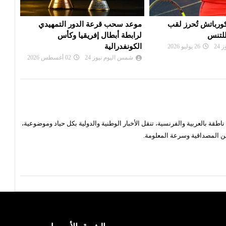
 الدور التمهيدي
بي أس جي يزاحم ريال مدريد في
الألم
فريقيا وكأس
صفقة ديوماندي
دورة
شمس اليوم نيوز 24
28 يوليو 2026
شم
24
02 أغسطس 2026
قة بالعربية والفرنسية، تنقل الأخبار الوطنية والدولية بكل حياد وموضوعية،
ن المصداقية وسرعة المعلومة.