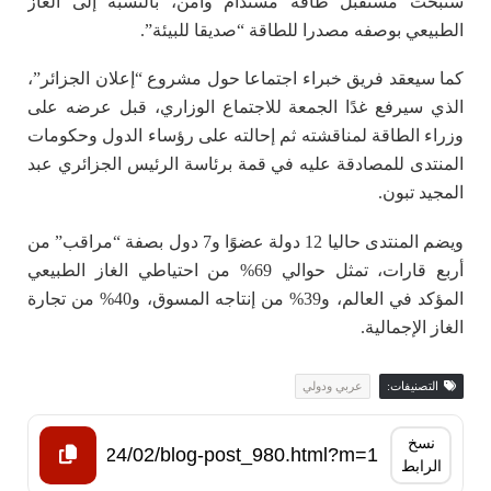
ستبحث مستقبل طاقة مستدام وآمن، بالنسبة إلى الغاز
الطبيعي بوصفه مصدرا للطاقة “صديقا للبيئة”.
كما سيعقد فريق خبراء اجتماعا حول مشروع “إعلان الجزائر”،
الذي سيرفع غدًا الجمعة للاجتماع الوزاري، قبل عرضه على
وزراء الطاقة لمناقشته ثم إحالته على رؤساء الدول وحكومات
المنتدى للمصادقة عليه في قمة برئاسة الرئيس الجزائري عبد
المجيد تبون.
ويضم المنتدى حاليا 12 دولة عضوًا و7 دول بصفة “مراقب” من
أربع قارات، تمثل حوالي 69% من احتياطي الغاز الطبيعي
المؤكد في العالم، و39% من إنتاجه المسوق، و40% من تجارة
الغاز الإجمالية.
التصنيفات:
عربي ودولي
نسخ
الرابط