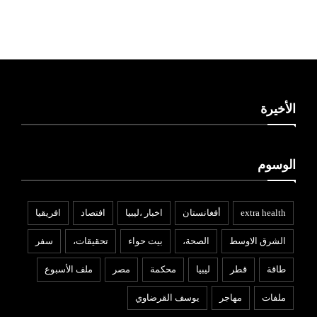
ليبيا طقس
الأخيرة
الوسوم
extra health
أفغانستان
اخبار ،ليبيا
افتصاد
افريقيا
الشرق الاوسط
الصحة،
بيت حواء
تحقيقات،
سفر
طاقة
قطر
ليبيا
محكمة
مصر
ملف الأسبوع
ملفات
مهاجر
يوسف القرضاوي