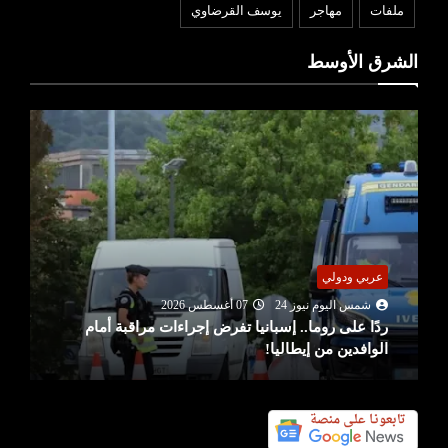
ملفات
مهاجر
يوسف القرضاوي
الشرق الأوسط
عربي ودولي
شمس اليوم نيوز 24
07 أغسطس 2026
ردًا على روما.. إسبانيا تفرض إجراءات مراقبة أمام
الوافدين من إيطاليا!