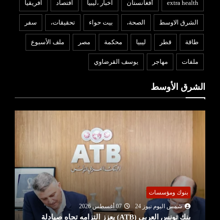
extra health
أفغانستان
اخبار ،ليبيا
افتصاد
افريقيا
الشرق الاوسط
الصحة،
بيت حواء
تحقيقات،
سفر
طاقة
قطر
ليبيا
محكمة
مصر
ملف الأسبوع
ملفات
مهاجر
يوسف القرضاوي
الشرق الأوسط
بنوك ومؤسسات
شمس اليوم نيوز 24
07 أغسطس 2026
بنك تونس العربي (ATB) يعزز التزامه تجاه صيادلة