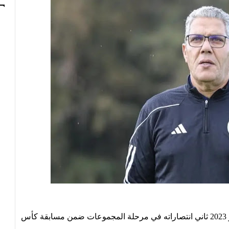
حقّق نادي أبو سليم الليببي مساء اليوم الأحد 10 ديسمبر 2023 ثاني انتصاراته في مرحلة المجموعات ضمن مسابقة كأس