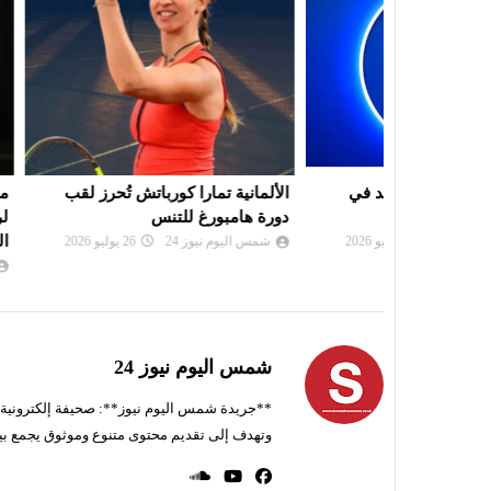
ريد في
الألمانية تمارا كورباتش تُحرز لقب
موعد سحب قرعة
دورة هامبورغ للتنس
لرابطة أبطال إ
الكونفدرالية
شمس اليوم نيوز 24
26 يوليو 2026
شمس اليوم نيوز 
شمس اليوم نيوز 24
**جريدة شمس اليوم نيوز**: صحيفة إلكترونية ناط
وتهدف إلى تقديم محتوى متنوع وموثوق يجمع بي