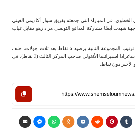
 الخطوي، في المباراة التي جمعته بفريق سوار أكاديمي الغيني
جهة شهدت أيضًا مشاركة المدافع التونسي مراد زهو مقابل غياب
وبفوزه اليوم، انفرد نادي أبو سليم بالمركز الثاني في ترتيب المجموعة الثانية برصيد 6 نقاط بعد ثلاث جولات، خلف
المتصدر الزمالك المصري (9 نقاط)، متقدمًا على نادي ساغرادا اسبيرانسا الأنغولي صاحب المركز الثالث (3 نقاط)، في
 الأخير دون نقاط.