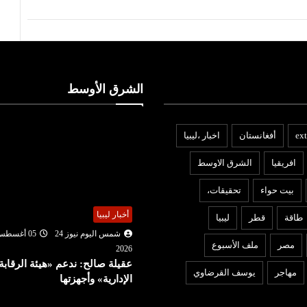
الشرق الأوسط
ext
أفغانستان
اخبار ،ليبيا
افريقيا
الشرق الاوسط
بيت حواء
تحقيقات،
خبار ليبيا
اقتصاد
طاقة
قطر
ليبيا
شمس اليوم نيوز 24
05 أغسطس
شمس اليوم نيوز 24
05 أغ
مصر
ملف الأسبوع
2026
202
قيلة صالح: ندعم «هيئة الرقابة
السوق السعودية تواصل الصع
مهاجر
يوسف القرضاوي
إدارية» وأجهزتها
بدعم من الشركات الكبرى