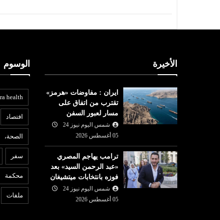
الأخيرة
الوسوم
ايران : مفاوضات «هرمز»
ra health
تقترب من اتفاق على
مسار لعبور السفن
افتصاد
شمس اليوم نيوز 24
05 أغسطس 2026
الصحة،
عربي ودولي
أ
سفر
ترامب يهاجم المصري
«عبد الرحمن السيد» بعد
شمس اليوم نيوز 24
05 أغسطس
محكمة
فوزه بانتخابات ميتشيغان
6
2026
شمس اليوم نيوز 24
لندن : طعن 4 أشخاص وإيقاف
ع
ملفات
05 أغسطس 2026
مشتبه بها
ال