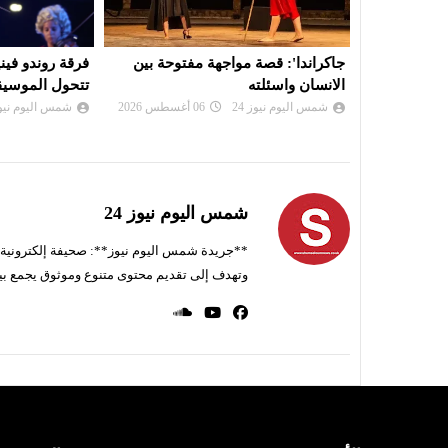
توحة بين
فرقة روندو فينيزيانو الإيطالية.. عندما
"بنات الشيخ "
تتحول الموسيقى إلى ذاكرة حية
تحرير المراة ال
شمس اليوم نيوز 24
05 أغسطس 2026
شمس اليوم نيوز 
شمس اليوم نيوز 24
**جريدة شمس اليوم نيوز**: صحيفة إلكترونية ناط
وتهدف إلى تقديم محتوى متنوع وموثوق يجمع بي