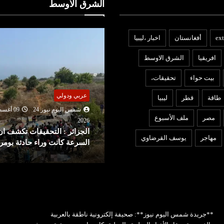
الشرق الأوسط
ext
أفغانستان
اخبار ،ليبيا
افريقيا
الشرق الاوسط
بيت حواء
تحقيقات،
ربي ودولي
عربي ودولي
طاقة
قطر
ليبيا
شمس اليوم نيوز 24
09 أغسطس
شمس اليوم نيوز 24
09 أغ
مصر
ملف الأسبوع
2026
202
لجزائر : التحقيقات تكشف ان
الحوثيُّون يستهدفون مصفاة
مهاجر
يوسف القرضاوي
لسرعة كانت وراء حادثة بومرداس
لشركة أرامكو السعودية
**جريدة شمس اليوم نيوز**: صحيفة إلكترونية ناطقة بالعربية