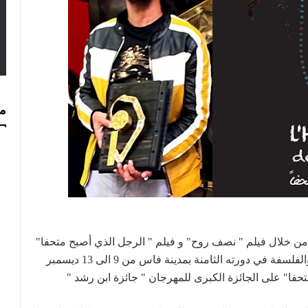
مس
 من خلال
فيلم " نصف روح" و فيلم " الرجل الذي أصبح متحفا"
للمخرج "مروان الطرابلسي" بمهرجان الأڨورا للسينما والفلسفة في دورته الثامنة بمدينة فاس من 9 الى 13 ديسمبر
حفا" على الجائزة الكبرى للمهرجان " جائزة ابن رشد "