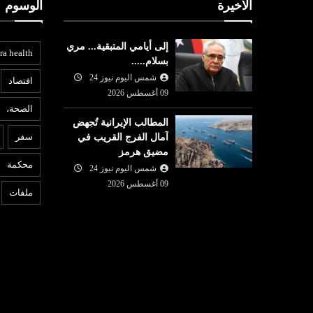
الأخيرة
الوسوم
إلى أيامي المتبقية... مري
ra health
بسلام.....
شمس اليوم نيوز 24
افتصاد
09 أغسطس 2026
الصحة،
المطالب الإيرانية تُجهض
ثقافة وفن
ع
سفر
آمال الفرج القريب في
مضيق هرمز
09 أغسطس
شمس اليوم نيوز 24
08 أغسطس
محكمة
2026
شمس اليوم نيوز 24
6
والدي المصاب
"بنات الشيخ ": سرد روائي
ا
09 أغسطس 2026
ملفات
لمعركة تحرير المراة التونسية
ا