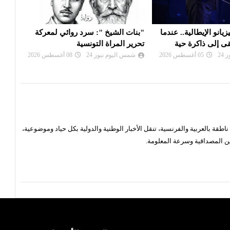
: سرد روائي لمعركة
جاكراندا': قصة مواجهة مفتوحة بين
فرقة 
تونسية
الانسان واسئلته
تتحو
24
08 أغسطس 2026
شمس اليوم نيوز 24
06 أغسطس 2026
شم
قة بالعربية والفرنسية، تنقل الأخبار الوطنية والدولية بكل حياد وموضوعية،
ن المصداقية وسرعة المعلومة.