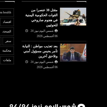
مقتل 38 عنصرا من
ra health
القوات الحكومية اليمنية
في هجوم صاروخي
افتصاد
للحوثيين
شمس اليوم نيوز 24
الصحة،
عربي ودولي
ع
06 أغسطس 2026
سفر
شمس اليوم نيوز 24
06 أغسطس
بعد تعذيب مواطن : النيابة
06 أغسطس
2026
6
محكمة
تأمر بحبس مسؤول أمني
دعوة المؤسسات التونسية
وتلاحق آخرين
اجهة مفتوحة
للمشاركة في الصالون الدولي
ا
ملفات
شمس اليوم نيوز 24
ته
للبناء ببنغازي من 21 ال...
ص
06 أغسطس 2026