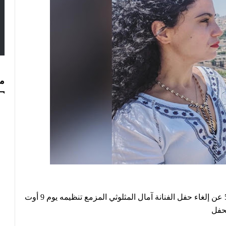
مس
قررت ادارة المهرجان الدولي للحمامات في دورته الـ57 عن إلغاء حفل الفنانة آمال المثلوثي المزمع تنظيمه يوم 9 أوت
لحفل