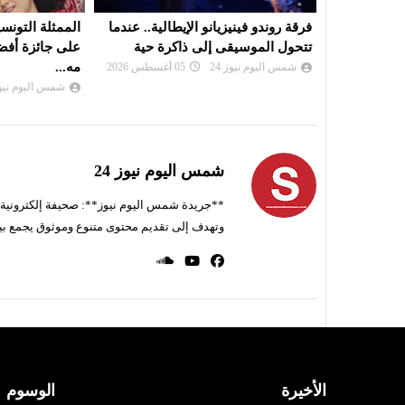
الية.. عندما
الممثلة التونسية آية باللآغة تتحصل
جاكراندا': قصة
رة حية
على جائزة أفضل ممثلة ضمن فعاليات
الانسان واسئلت
مه...
شمس اليوم نيوز 
شمس اليوم نيوز 24
05 أغسطس 2026
شمس اليوم نيوز 24
**جريدة شمس اليوم نيوز**: صحيفة إلكترونية ناط
وتهدف إلى تقديم محتوى متنوع وموثوق يجمع بي
الأخيرة
الوسوم