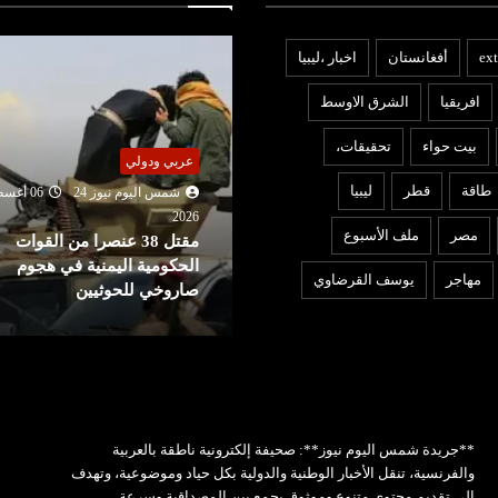
ext
أفغانستان
اخبار ،ليبيا
افريقيا
الشرق الاوسط
بيت حواء
تحقيقات،
ربي ودولي
أخبار ليبيا
طاقة
قطر
ليبيا
شمس اليوم نيوز 24
06 أغسطس
202
شمس اليوم نيوز 24
06 أغ
مصر
ملف الأسبوع
مقتل 38 عنصرا من القوات
2026
لحكومية اليمنية في هجوم
بعد تعذيب مواطن : النيابة تأم
مهاجر
يوسف القرضاوي
اروخي للحوثيين
بحبس مسؤول أمني وتلاحق آ
**جريدة شمس اليوم نيوز**: صحيفة إلكترونية ناطقة بالعربية
والفرنسية، تنقل الأخبار الوطنية والدولية بكل حياد وموضوعية، وتهدف
إلى تقديم محتوى متنوع وموثوق يجمع بين المصداقية وسرعة