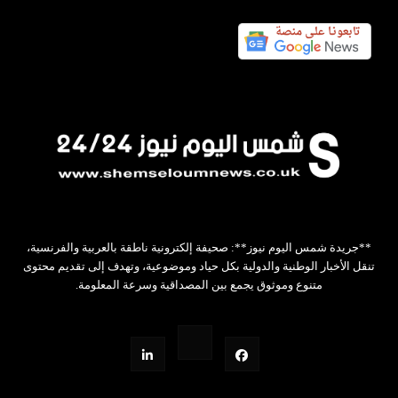
**جريدة شمس اليوم نيوز**: صحيفة إلكترونية ناطقة بالعربية والفرنسية،
تنقل الأخبار الوطنية والدولية بكل حياد وموضوعية، وتهدف إلى تقديم محتوى
متنوع وموثوق يجمع بين المصداقية وسرعة المعلومة.