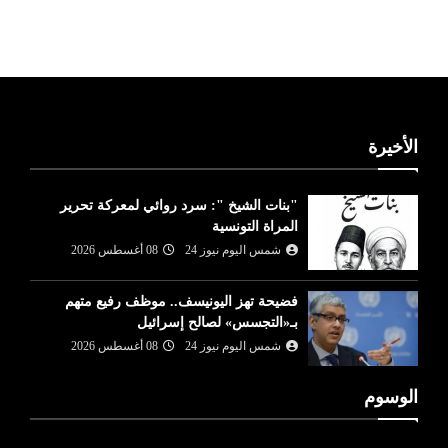
ليبيا طقس
الأخيرة
"بنات الشيخ ": سرد روائي لمعركة تحرير
المراة التونسية
شمس اليوم نيوز 24
08 أغسطس 2026
فضيحة تهز اليونيسف.. موظف رفيع متهم
بـ«التجسس» لصالح إسرائيل
شمس اليوم نيوز 24
08 أغسطس 2026
الوسوم