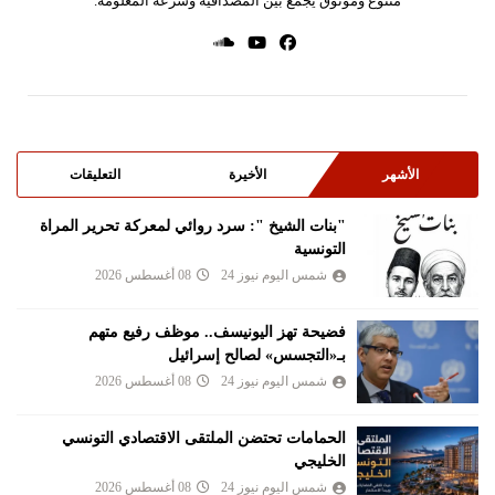
متنوع وموثوق يجمع بين المصداقية وسرعة المعلومة.
الأشهر
الأخيرة
التعليقات
"بنات الشيخ ": سرد روائي لمعركة تحرير المراة
التونسية
شمس اليوم نيوز 24
08 أغسطس 2026
فضيحة تهز اليونيسف.. موظف رفيع متهم
بـ«التجسس» لصالح إسرائيل
شمس اليوم نيوز 24
08 أغسطس 2026
الحمامات تحتضن الملتقى الاقتصادي التونسي
الخليجي
شمس اليوم نيوز 24
08 أغسطس 2026