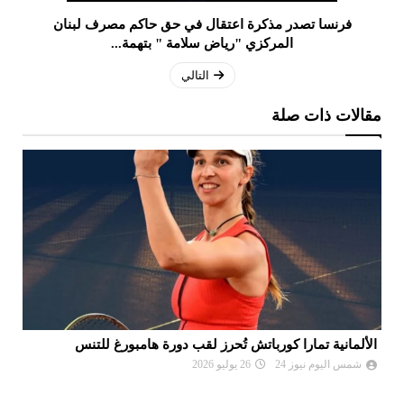
فرنسا تصدر مذكرة اعتقال في حق حاكم مصرف لبنان
المركزي "رياض سلامة " بتهمة...
التالي
مقالات ذات صلة
الألمانية تمارا كورباتش تُحرز لقب دورة هامبورغ للتنس
مو
ال
شمس اليوم نيوز 24
26 يوليو 2026