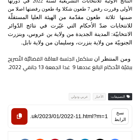
النّتائج الأوليّة للانتخابات التّشريعيّة لسنة 2022 في دورتها
الأولى وقررت رفض 7 طعون شكلا و4 طعون رفضتها اصلا من
ثلاثة طعون مقدّمة من الهيئة العليا المستقلّة
ضمنها
للانتخابات ضدّ الأحكام التي غيّرت في نتائج الدّوائر
الانتخابيّة: المدينة الجديدة من ولاية بن عروس، وبنزرت
الجنوبيّة من ولاية بنزرت، وسليمان من ولاية نابل.
ستكمل الجلسة العامّة القضائيّة التّصريح
ومن المنتظر ان
ببقيّة الأحكام البالغ عددها 9 غدا الجمعة 13 جانفي 2022.
التصنيفات:
الأخبار
عربي ودولي
نسخ
الرابط