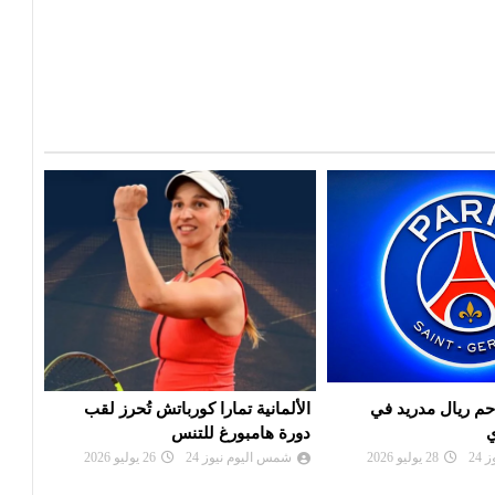
م ريال مدريد في
الألمانية تمارا كورباتش تُحرز لقب
موعد
ي
دورة هامبورغ للتنس
لراب
الكون
24
28 يوليو 2026
شمس اليوم نيوز 24
26 يوليو 2026
شم