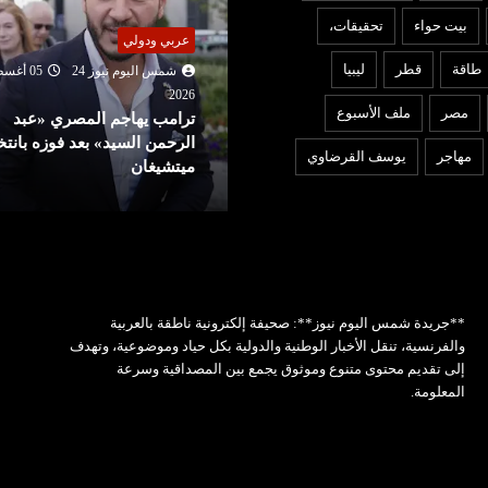
بيت حواء
تحقيقات،
عربي ودولي
ربي ودولي
طاقة
قطر
ليبيا
شمس اليوم نيوز 24
05 أغ
شمس اليوم نيوز 24
05 أغسطس
2026
مصر
ملف الأسبوع
ترامب يهاجم المصري «عبد
202
يران : مفاوضات «هرمز» تقترب
الرحمن السيد» بعد فوزه بانتخ
مهاجر
يوسف القرضاوي
ن اتفاق على مسار لعبور السفن
ميتشيغان
**جريدة شمس اليوم نيوز**: صحيفة إلكترونية ناطقة بالعربية
والفرنسية، تنقل الأخبار الوطنية والدولية بكل حياد وموضوعية، وتهدف
إلى تقديم محتوى متنوع وموثوق يجمع بين المصداقية وسرعة
المعلومة.