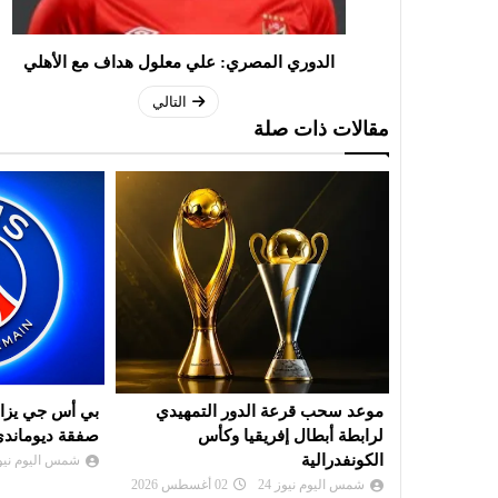
الدوري المصري: علي معلول هداف مع الأهلي
التالي
مقالات ذات صلة
ُحرز لقب
موعد سحب قرعة الدور التمهيدي
بي أس جي يزاح
لرابطة أبطال إفريقيا وكأس
صفقة ديوماند
الكونفدرالية
شمس اليوم نيوز 
شمس اليوم نيوز 24
02 أغسطس 2026