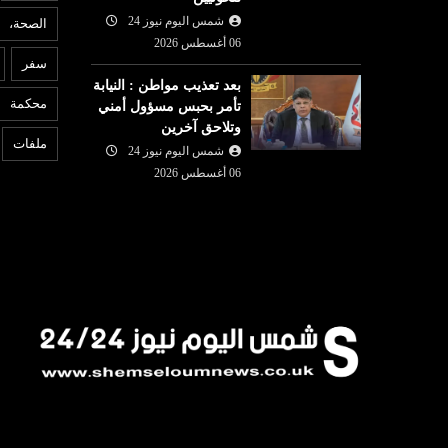
شمس اليوم نيوز 24
الصحة،
عربي ودولي
06 أغسطس 2026
ع
سفر
شمس اليوم نيوز 24
06 أغسطس
بعد تعذيب مواطن : النيابة
06 أغسطس
2026
محكمة
تأمر بحبس مسؤول أمني
دعوة المؤسسات التونسية
6
وتلاحق آخرين
اجهة مفتوحة
للمشاركة في الصالون الدولي
ا
ملفات
شمس اليوم نيوز 24
ته
للبناء ببنغازي من 21 ال...
م
06 أغسطس 2026