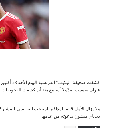
فاران سيغيب لمدّة 3 أسابيع بعد أن كشفت الفحوصات الطبيّة أنّ إصابته تتمثّل في تمطّط عضلي.
ولا يزال الأمل قائما لمدافع المنتخب الفرنسي للمشارك
ديدياي ديشون بدعوته من عدمها.