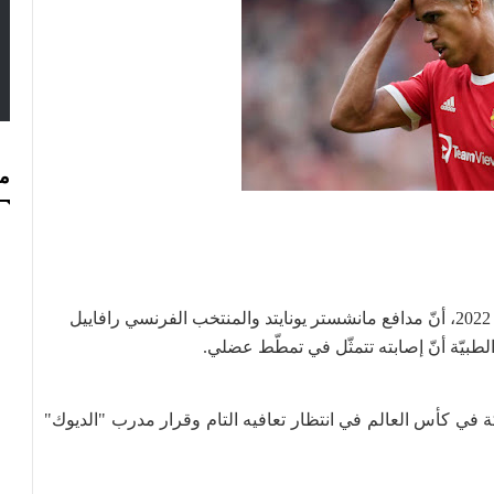
مس
كشفت صحيفة "ليكيب" الفرنسية اليوم الأحد 23 أكتوبر 2022، أنّ مدافع مانشستر يونايتد والمنتخب الفرنسي رافاييل
ة في كأس العالم في انتظار تعافيه التام وقرار مدرب "الديوك"