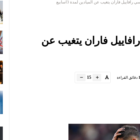
رافاييل فاران يتغيب عن الميادين لمدة 3اسابيع
افاييل فاران يتغيب عن
15
دقائق القراءة