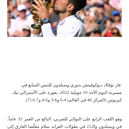
فاز نوفاك ديوكوفيتش بدوري ويمبلدون للتنس السابع في
مسيرته اليوم الأحد 10 جويلية 2022، بفوزه على الأسترالي نيك
كيريوس (المركز 40 في العالم) 4-6 و6-3 و6-4 و7-6 (7).
وهو اللقب الرابع على التوالي للصربي، البالغ من العمر 35 عاماً،
في ويمبلدون والـ21 في بطولات الغراند سلام مقلّصا الفارق إلى