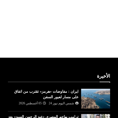
ليبيا طقس
الأخيرة
ايران : مفاوضات «هرمز» تقترب من اتفاق
على مسار لعبور السفن
شمس اليوم نيوز 24
05 أغسطس 2026
ترامب يهاجم المصري «عبد الرحمن السيد» بعد