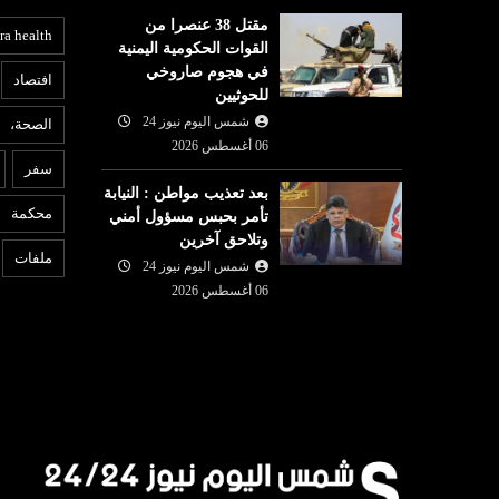
مقتل 38 عنصرا من
ra health
القوات الحكومية اليمنية
في هجوم صاروخي
افتصاد
للحوثيين
شمس اليوم نيوز 24
الصحة،
عربي ودولي
06 أغسطس 2026
ث
سفر
شمس اليوم نيوز 24
05 أغسطس
بعد تعذيب مواطن : النيابة
05 أغسطس
2026
محكمة
تأمر بحبس مسؤول أمني
ترامب يهاجم المصري «عبد
6
وتلاحق آخرين
«هرمز» تقترب
الرحمن السيد» بعد فوزه بانتخابات
ج
ملفات
شمس اليوم نيوز 24
ر لعبور السفن
ميتشيغان
ب
06 أغسطس 2026