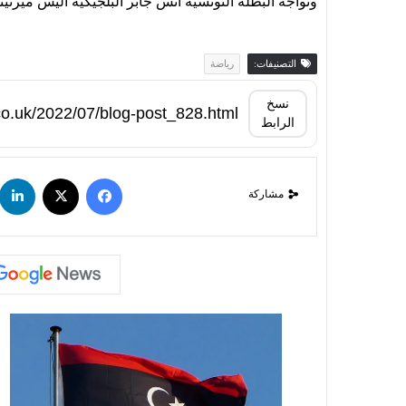
وتواجه البطلة التونسية أنس جابر البلجيكية اليس ميرتينس المصنفة 31 في 
التصنيفات:
رياضة
نسخ
الرابط
مشاركة