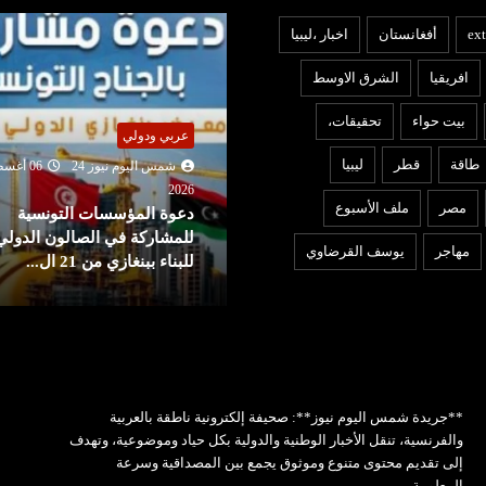
ext
أفغانستان
اخبار ،ليبيا
افريقيا
الشرق الاوسط
بيت حواء
تحقيقات،
عربي ودولي
قافة وفن
طاقة
قطر
ليبيا
شمس اليوم نيوز 24
06 أغ
شمس اليوم نيوز 24
06 أغسطس
2026
مصر
ملف الأسبوع
دعوة المؤسسات التونسية
202
اكراندا': قصة مواجهة مفتوحة
للمشاركة في الصالون الدولي
مهاجر
يوسف القرضاوي
ين الانسان واسئلته
للبناء ببنغازي من 21 ال...
**جريدة شمس اليوم نيوز**: صحيفة إلكترونية ناطقة بالعربية
والفرنسية، تنقل الأخبار الوطنية والدولية بكل حياد وموضوعية، وتهدف
إلى تقديم محتوى متنوع وموثوق يجمع بين المصداقية وسرعة
المعلومة.