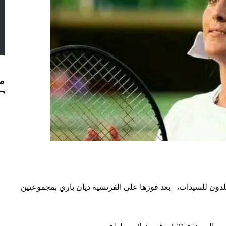
مس
لدون للسيدات، بعد فوزها على الفرنسية ديان باري بمجموعتين