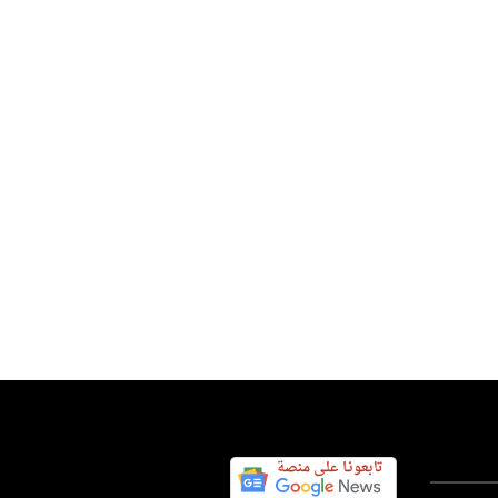
انية تمارا كورباتش تُحرز لقب
 هامبورغ للتنس
س اليوم نيوز 24
26 يوليو 2026