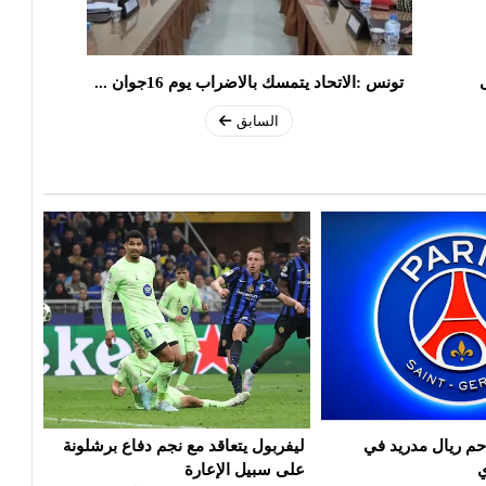
تونس :الاتحاد يتمسك بالاضراب يوم 16جوان ...
السابق
م ريال مدريد في
ليفربول يتعاقد مع نجم دفاع برشلونة
موعد
ي
على سبيل الإعارة
لراب