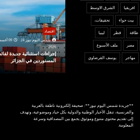
افريقيا
الشرق الاوسط
بيت حواء
تحقيقات،
ربي ودولي
اقتصاد
طاقة
قطر
ليبيا
شمس اليوم نيوز 24
09 أغسطس
شمس اليوم نيوز 24
09 أغ
مصر
ملف الأسبوع
2026
202
جل بايدن : وضع والدي المصاب
إجراءات استثنائية جديدة لفائد
مهاجر
يوسف القرضاوي
السرطان تدهور..
المستوردين في الجزائر
**جريدة شمس اليوم نيوز**: صحيفة إلكترونية ناطقة بالعربية
والفرنسية، تنقل الأخبار الوطنية والدولية بكل حياد وموضوعية، وتهدف
إلى تقديم محتوى متنوع وموثوق يجمع بين المصداقية وسرعة
المعلومة.