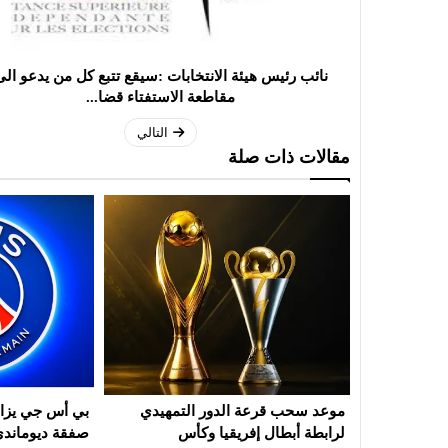
نائب رئيس هيئة الانتخابات :سيقع تتبع كل من يدعو الى
مقاطعة الاستفتاء قضا...
التالي
مقالات ذات صلة
اع برشلونة
موعد سحب قرعة الدور التمهيدي
بي أس جي يزاح
لرابطة أبطال إفريقيا وكأس
صفقة ديوماند