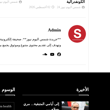
الكونفدرالية
شمس اليوم نيوز 
شمس اليوم نيوز 24
02 أغسطس 2026
Admin
**جريدة شمس اليوم نيوز**: صحيفة إلكترونية ناط
وتهدف إلى تقديم محتوى متنوع وموثوق يجمع بي
الأخيرة
الوسوم
إلى أيامي المتبقية... مري
ra health
بسلام.....