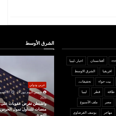
الشرق الأوسط
ext
أفغانستان
اخبار ،ليبيا
افريقيا
الشرق الاوسط
بيت حواء
تحقيقات،
ربي ودولي
عربي ودولي
طاقة
قطر
ليبيا
شمس اليوم نيوز 24
07 أغسطس
شمس اليوم نيوز 24
07 أغ
2026
202
مصر
ملف الأسبوع
دًا على روما.. إسبانيا تفرض
واشنطن تفرض عقوبات على
جراءات مراقبة أمام الوافدين من
منصات للتداول تمول الحرس
مهاجر
يوسف القرضاوي
طاليا!
الثوري