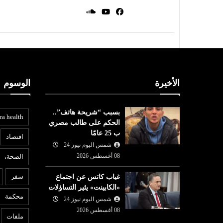
الأخيرة
الوسوم
بسبب “شريحة هاتف”..
ra health
الحكم على طالب مصري
ب 25 عامًا
افتصاد
شمس اليوم نيوز 24
08 أغسطس 2026
الصحة،
ع
عربي ودولي
سفر
غياب كاتس عن اجتماع
07 أغسطس
«الكابينت» يثير التساؤلات
شمس اليوم نيوز 24
07 أغسطس
6
محكمة
قرار: كيف تقود
ر
2026
شمس اليوم نيوز 24
 ملف التضامن
توقيع اتفاق دفاع مشترك بين
إ
08 أغسطس 2026
ملفات
السعودية وتركيا وباكستان
إي