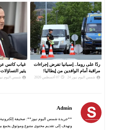
أمريكا تتوقع
ردًا على روما.. إسبانيا تفرض إجراءات
غياب كاتس عن 
مراقبة أمام الوافدين من إيطاليا!
يثير التساؤلات
شمس اليوم نيوز 24
07 أغسطس 2026
شمس اليوم نيوز 
Admin
**جريدة شمس اليوم نيوز**: صحيفة إلكترونية ناط
وتهدف إلى تقديم محتوى متنوع وموثوق يجمع بي