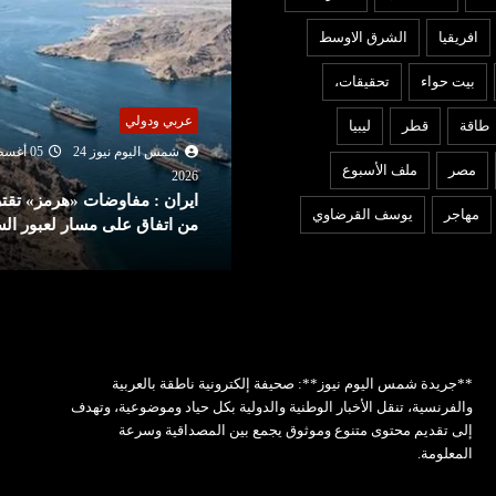
افريقيا
الشرق الاوسط
بيت حواء
تحقيقات،
عربي ودولي
ربي ودولي
طاقة
قطر
ليبيا
شمس اليوم نيوز 24
05 أغ
شمس اليوم نيوز 24
05 أغسطس
2026
مصر
ملف الأسبوع
ترامب يهاجم المصري «عبد
202
يران : مفاوضات «هرمز» تقترب
الرحمن السيد» بعد فوزه بانتخ
مهاجر
يوسف القرضاوي
ن اتفاق على مسار لعبور السفن
ميتشيغان
**جريدة شمس اليوم نيوز**: صحيفة إلكترونية ناطقة بالعربية
والفرنسية، تنقل الأخبار الوطنية والدولية بكل حياد وموضوعية، وتهدف
إلى تقديم محتوى متنوع وموثوق يجمع بين المصداقية وسرعة
المعلومة.