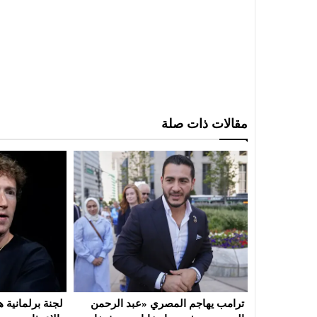
مقالات ذات صلة
د الرحمن
لجنة برلمانية هندية تطالب زوكربرغ
ايران : مفاوض