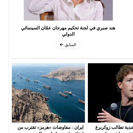
هند صبري في لجنة تحكيم مهرجان عمّان السينمائي
الدولي
السابق
ات «هرمز» تقترب من
ترامب يهاجم المصري «عبد الرحمن
لجنة