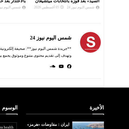
ت ميتشيغان
بالاعتذار بعد حذف ميتا فيديو لمودي
اتفاق على مسا
شمس اليوم نيوز 24
05 أغسطس 2026
شمس اليوم نيوز 
شمس اليوم نيوز 24
**جريدة شمس اليوم نيوز**: صحيفة إلكترونية ناط
وتهدف إلى تقديم محتوى متنوع وموثوق يجمع بي
الأخيرة
الوسوم
ايران : مفاوضات «هرمز»
ra health