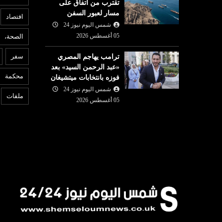
تقترب من اتفاق على
مسار لعبور السفن
افتصاد
شمس اليوم نيوز 24
05 أغسطس 2026
الصحة،
عربي ودولي
ع
سفر
ترامب يهاجم المصري
شمس اليوم نيوز 24
05 أغسطس
«عبد الرحمن السيد» بعد
05 أغسطس
2026
محكمة
فوزه بانتخابات ميتشيغان
لجنة برلمانية هندية تطالب
6
واصل الصعود
شمس اليوم نيوز 24
زوكربرغ بالاعتذار بعد حذف ميتا
ا
ملفات
 الكبرى
05 أغسطس 2026
فيديو لمودي
م