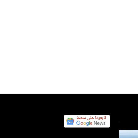
عتذار بعد حذف ميتا فيديو لمودي
س اليوم نيوز 24
05 أغسطس 2026