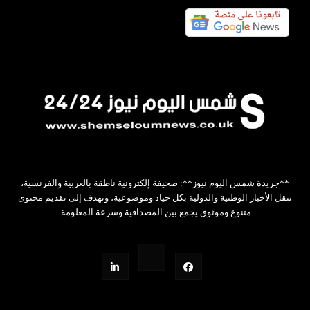
**جريدة شمس اليوم نيوز**: صحيفة إلكترونية ناطقة بالعربية والفرنسية،
تنقل الأخبار الوطنية والدولية بكل حياد وموضوعية، وتهدف إلى تقديم محتوى
متنوع وموثوق يجمع بين المصداقية وسرعة المعلومة.