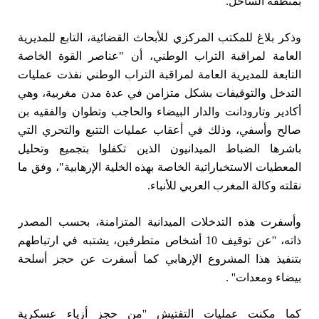
بمنطقة الساحل.''
وذكر بلاغ للمكتب المركزي للأبحاث القضائية، التابع للمديرية
العامة لمراقبة التراب الوطني، أن "عناصر القوة الخاصة
التابعة للمديرية العامة لمراقبة التراب الوطني نفذت عمليات
التدخل والتوقيفات بشكل متزامن في عدة مدن مغربية، وهي
أكادير وتارودانت والدار البيضاء والحاجب وتطوان والفقيه بن
صالح وأسفي، وذلك في أعقاب عمليات التتبع والتحري التي
باشرها الضباط الميدانيون الذين تكفلوا بتجميع وتحليل
المعطيات الاستخباراتية الخاصة بهذه الخلية الإرهابية"، وفق ما
نقلته وكالة المغرب العربي للأنباء.
وأسفرت هذه التدخلات الميدانية المتزامنة، بحسب المصدر
ذاته، ''عن توقيف 10 أشخاص متطرفين، يشتبه في ارتباطهم
بتنفيذ هذا المشروع الإرهابي كما أسفرت عن حجز أسلحة
بيضاء ومعدات'' .
كما مكنت عمليات التفتيش ''من حجز أزياء عسكرية