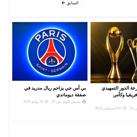
السابق
 الدور التمهيدي
بي أس جي يزاحم ريال مدريد في
الألم
فريقيا وكأس
صفقة ديوماندي
دورة
شمس اليوم نيوز 24
28 يوليو 2026
شم
24
02 أغسطس 2026