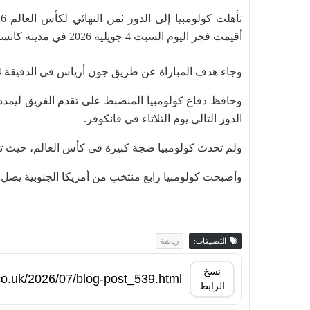
أقيمت فجر اليوم السبت 4 جويلية 2026 في مدينة كانساس سيتي الأمريكية.
وجاء هدف المباراة عن طريق جون ​أرياس في الدقيقة 14 مستغلا تمريرة عرضية من لويس سواريز.
وحافظ دفاع كولومبيا ⁠المنضبط على تقدم الفريق ليمد
الدور التالي يوم الثلاثاء في فانكوفر.
ولم تحدث كولومبيا ضجة كبيرة في كأس ​العالم، حيث تصدرت مجموعت
وأصبحت كولومبيا رابع منتخب من أمريكا الجنوبية يصل إلى
التصنيفات:
رياضة
نسخ
الرابط