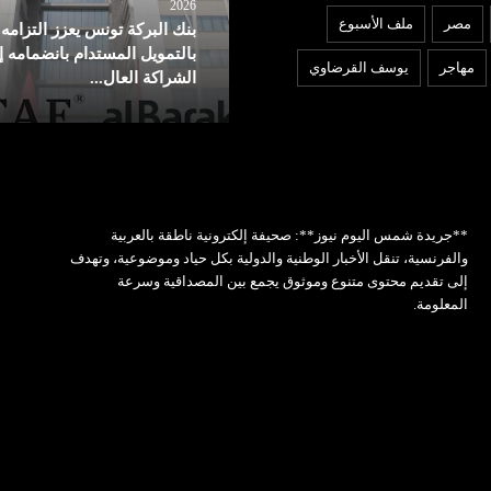
شمس اليوم نيوز 24
06 أغسطس
2026
مصر
ملف الأسبوع
بنك البركة تونس يعزز التزامه
202
عديل قواعد الجنسية الأمريكية..
بالتمويل المستدام بانضمامه إ
مهاجر
يوسف القرضاوي
رامب يمنع حق المواطنة بالولادة
الشراكة العال...
**جريدة شمس اليوم نيوز**: صحيفة إلكترونية ناطقة بالعربية
والفرنسية، تنقل الأخبار الوطنية والدولية بكل حياد وموضوعية، وتهدف
إلى تقديم محتوى متنوع وموثوق يجمع بين المصداقية وسرعة
المعلومة.