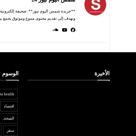
**جريدة شمس اليوم نيوز**: صحيفة إلكترونية ناط
وتهدف إلى تقديم محتوى متنوع وموثوق يجمع بي
الأخيرة
الوسوم
ra health
افتصاد
الصحة،
تكنولوجيا
ع
سفر
06 أغسطس
شمس اليوم نيوز 24
06 أغسطس