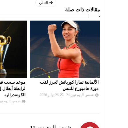
التالي
مقالات ذات صلة
ريد في
الألمانية تمارا كورباتش تُحرز لقب
موعد سحب قرعة
دورة هامبورغ للتنس
لرابطة أبطال إ
الكونفدرالية
شمس اليوم نيوز 24
26 يوليو 2026
شمس اليوم نيوز 
شمس اليوم نيوز 24