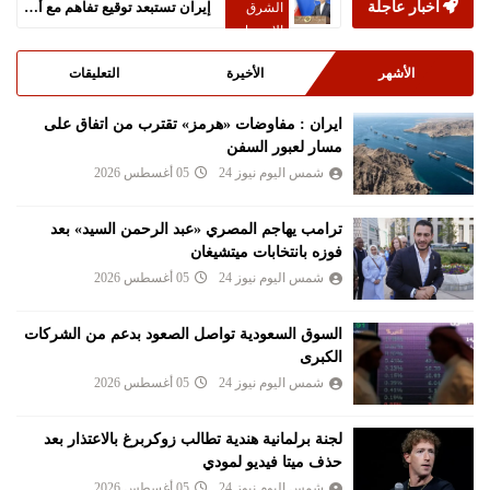
أخبار عاجلة
إيران تستبعد توقيع تفاهم مع أميركا خلال 24 ساعة
الشرق
الاوسط
الأشهر
الأخيرة
التعليقات
ايران : مفاوضات «هرمز» تقترب من اتفاق على
مسار لعبور السفن
شمس اليوم نيوز 24
05 أغسطس 2026
ترامب يهاجم المصري «عبد الرحمن السيد» بعد
فوزه بانتخابات ميتشيغان
شمس اليوم نيوز 24
05 أغسطس 2026
السوق السعودية تواصل الصعود بدعم من الشركات
الكبرى
شمس اليوم نيوز 24
05 أغسطس 2026
لجنة برلمانية هندية تطالب زوكربرغ بالاعتذار بعد
حذف ميتا فيديو لمودي
شمس اليوم نيوز 24
05 أغسطس 2026