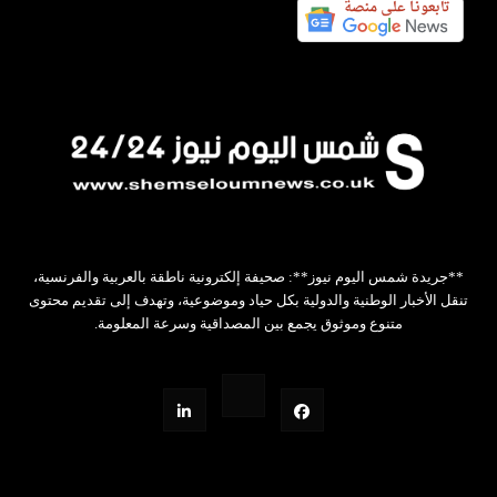
**جريدة شمس اليوم نيوز**: صحيفة إلكترونية ناطقة بالعربية والفرنسية،
تنقل الأخبار الوطنية والدولية بكل حياد وموضوعية، وتهدف إلى تقديم محتوى
متنوع وموثوق يجمع بين المصداقية وسرعة المعلومة.