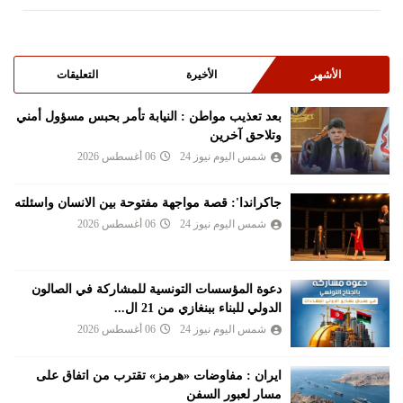
الأشهر
الأخيرة
التعليقات
بعد تعذيب مواطن : النيابة تأمر بحبس مسؤول أمني
وتلاحق آخرين
شمس اليوم نيوز 24
06 أغسطس 2026
جاكراندا': قصة مواجهة مفتوحة بين الانسان واسئلته
شمس اليوم نيوز 24
06 أغسطس 2026
دعوة المؤسسات التونسية للمشاركة في الصالون
الدولي للبناء ببنغازي من 21 ال...
شمس اليوم نيوز 24
06 أغسطس 2026
ايران : مفاوضات «هرمز» تقترب من اتفاق على
مسار لعبور السفن