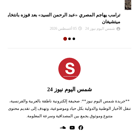
ترامب يهاجم المصري «عبد الرحمن السيد» بعد فوزه بانتخابات
دع
ميتشيغان
ببن
شمس اليوم نيوز 24
05 أغسطس 2026
شمس اليوم نيوز 24
**جريدة شمس اليوم نيوز**: صحيفة إلكترونية ناطقة بالعربية والفرنسية،
تنقل الأخبار الوطنية والدولية بكل حياد وموضوعية، وتهدف إلى تقديم محتوى
متنوع وموثوق يجمع بين المصداقية وسرعة المعلومة.