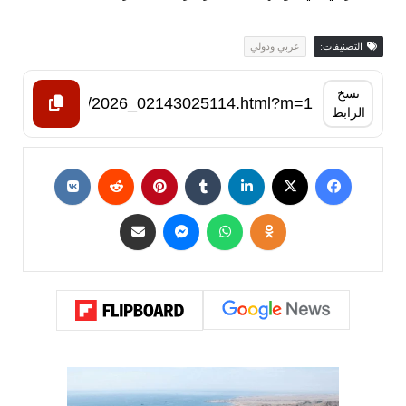
التصنيفات:
عربي ودولي
نسخ
الرابط