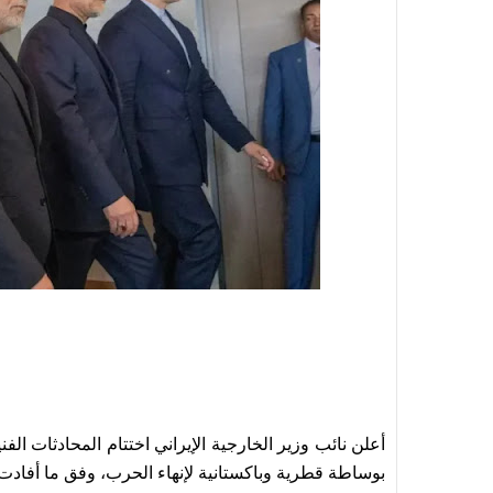
أعلن نائب وزير الخارجية الإيراني اختتام المحادثات ال
بوساطة قطرية وباكستانية لإنهاء الحرب، وفق ما أفادت وسائل إعل