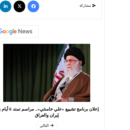
مشاركة
إعلان برنامج تشييع «علي خامنئي».. م
إيران والعراق
التالي