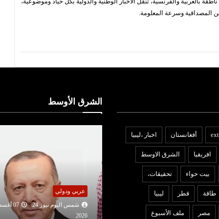
قة بالعربية والفرنسية، تنقل الأخبار الوطنية والدولية بكل حياد وموضوعية،
ن المصداقية وسرعة المعلومة.
الشرق الأوسط
ext
أفغانستان
اخبار ،ليبيا
افريقيا
الشرق الاوسط
بيت حواء
تحقيقات،
ربي ودولي
عربي ودولي
طاقة
قطر
ليبيا
شمس اليوم نيوز 24
07 أغسطس
شمس اليوم نيوز 24
06 أغ
مصر
ملف الأسبوع
2026
202