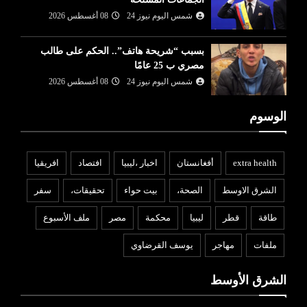
شمس اليوم نيوز 24
08 أغسطس 2026
بسبب “شريحة هاتف”.. الحكم على طالب
مصري ب 25 عامًا
شمس اليوم نيوز 24
08 أغسطس 2026
الوسوم
extra health
أفغانستان
اخبار ،ليبيا
افتصاد
افريقيا
الشرق الاوسط
الصحة،
بيت حواء
تحقيقات،
سفر
طاقة
قطر
ليبيا
محكمة
مصر
ملف الأسبوع
ملفات
مهاجر
يوسف القرضاوي
الشرق الأوسط