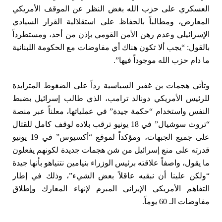
العسكري على حزب الله بغض النظر عن الموقف الأمريكي
المعارض، ومطالباً بالحفاظ على استقلالية القرار السيادي
الإسرائيلي وعدم رهن الأمن القومي بإذن من أحد، ومستطرداً
بالقول: “يجب ألا تكون هناك أي مفاوضات مع الحكومة اللبنانية
ما دام حزب الله موجوداً فيها”.
وتأتي هجمات بن غفير السياسية رداً على الضغوط المتزايدة
للرئيس الأمريكي دونالد ترامب، الذي طالب إسرائيل بضبط
النفس واستخدام “حكمة جيدة” في عملياتها، معلناً عبر منصة
“تروث سوشيال” في 18 يونيو ترقب بلاده لوقف كامل للقتال
على جميع الجبهات، ومؤكداً لموقع “أكسيوس” في 19 يونيو
قدرته على منع إسرائيل من شن هجمات جديدة لكونهم يفعلون
ما يقول، واصفاً علاقته برئيس الوزراء بنيامين نتنياهو بأنها جيدة
“ولكن علينا أن نبقيه عاقلاً بعض الشيء”، وذلك في إطار
التفاهم الأمريكي الإيراني المبرم لإنهاء المعارك وإطلاق
مفاوضات الـ 60 يوماً.