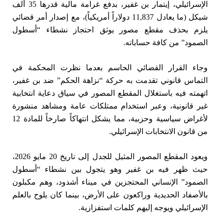
الإسرائيلي، إيتمار بن غفير، بدفع غرامة مالية قدرها 35 ألف
شيكل (ما يعادل 11,837 دولاراً أمريكياً)، مع إصدار أمر قضائي
يلزم بحذف مقطع مصور يوثق احتجاز نشطاء “أسطول
الصمود” من كافة حساباته.
وجاء القرار القضائي الحاسم بعدما نظرت المحكمة في
التماس قانوني تقدمت به حركة “نزاهة الحكم” ضد بن غفير،
اتهمته فيه باستغلال المقطع المصور في سياق دعاية انتخابية
غير قانونية، وعبر استخدام ممتلكات عامة ومشاهد منشورة
لأغراض سياسية وحزبية، مما يشكل انتهاكاً صارخاً للمادة 12
من قانون الانتخابات الإسرائيلي.
ويعود المقطع المصور المثيل للجدل إلى تاريخ 20 مايو 2026،
حيث ظهر فيه بن غفير وهو يتجول بين نشطاء “أسطول
الصمود” الإنساني المحتجزين في ميناء أشدود، وهم مكبلون
بالأصفاد الحديدية وراكعون على الأرض، بينما كان يلوح بالعلم
الإسرائيلي ويوجه إليهم كلمات استفزازية.