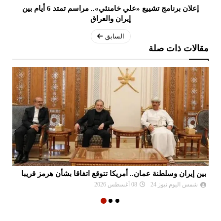
إعلان برنامج تشييع «علي خامنئي».. مراسم تمتد 6 أيام بين
إيران والعراق
السابق
مقالات ذات صلة
بين إيران وسلطنة عمان.. أمريكا تتوقع اتفاقا بشأن هرمز قريبا
ال
شمس اليوم نيوز 24
08 أغسطس 2026