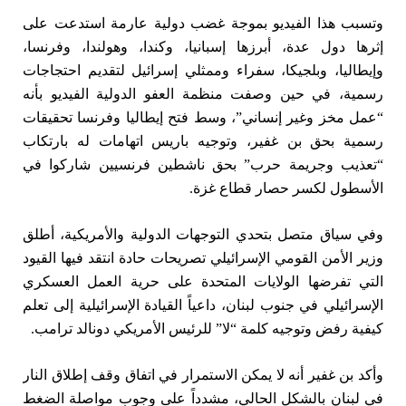
وتسبب هذا الفيديو بموجة غضب دولية عارمة استدعت على
إثرها دول عدة، أبرزها إسبانيا، وكندا، وهولندا، وفرنسا،
وإيطاليا، وبلجيكا، سفراء وممثلي إسرائيل لتقديم احتجاجات
رسمية، في حين وصفت منظمة العفو الدولية الفيديو بأنه
“عمل مخز وغير إنساني”، وسط فتح إيطاليا وفرنسا تحقيقات
رسمية بحق بن غفير، وتوجيه باريس اتهامات له بارتكاب
“تعذيب وجريمة حرب” بحق ناشطين فرنسيين شاركوا في
الأسطول لكسر حصار قطاع غزة.
وفي سياق متصل بتحدي التوجهات الدولية والأمريكية، أطلق
وزير الأمن القومي الإسرائيلي تصريحات حادة انتقد فيها القيود
التي تفرضها الولايات المتحدة على حرية العمل العسكري
الإسرائيلي في جنوب لبنان، داعياً القيادة الإسرائيلية إلى تعلم
كيفية رفض وتوجيه كلمة “لا” للرئيس الأمريكي دونالد ترامب.
وأكد بن غفير أنه لا يمكن الاستمرار في اتفاق وقف إطلاق النار
في لبنان بالشكل الحالي، مشدداً على وجوب مواصلة الضغط