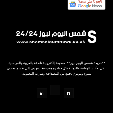
**جريدة شمس اليوم نيوز**: صحيفة إلكترونية ناطقة بالعربية والفرنسية،
تنقل الأخبار الوطنية والدولية بكل حياد وموضوعية، وتهدف إلى تقديم محتوى
متنوع وموثوق يجمع بين المصداقية وسرعة المعلومة.