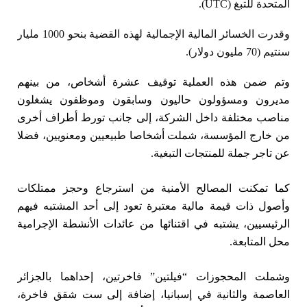
المتحدة للتبغ (UTC).
وقدرت الخسائر المالية الإجمالية لهذه القضية بنحو 1000 مليار
سنتيم (70 مليون دولار).
وتم ضمن هذه العملية توقيف عشرة أشخاص، من بينهم
مديرون ومسؤولون حاليون وسابقون وموظفون يشغلون
مناصب مختلفة داخل الشركة، إلى جانب تورط أطراف أخرى
من خارج المؤسسة، شملت أشخاصا طبيعيين ومعنويين، فضلا
عن تاجر جملة للمنتجات التبغية.
كما تمكنت المصالح الأمنية من استرجاع وحجز ممتلكات
وأصول ذات قيمة مالية معتبرة تعود إلى أحد المشتبه فيهم
الرئيسيين، يشتبه في اقتنائها من عائدات الأنشطة الإجرامية
محل المتابعة.
وشملت المحجوزات “فيلتين” فاخرتين، إحداهما بالجزائر
العاصمة والثانية في إسبانيا، إضافة إلى ست شقق فاخرة،