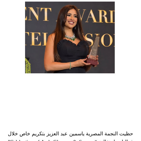
حظيت النجمة المصرية ياسمين عبد العزيز بتكريم خاص خلال