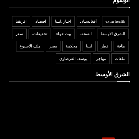
الوسوم
extra health
أفغانستان
اخبار ،ليبيا
افتصاد
افريقيا
الشرق الاوسط
الصحة،
بيت حواء
تحقيقات،
سفر
طاقة
قطر
ليبيا
محكمة
مصر
ملف الأسبوع
ملفات
مهاجر
يوسف القرضاوي
الشرق الأوسط