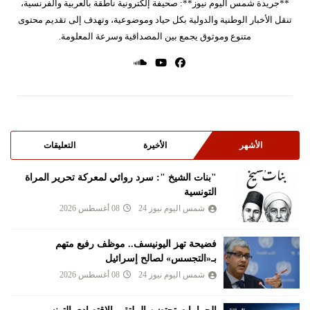
**جريدة شمس اليوم نيوز**: صحيفة إلكترونية ناطقة بالعربية والفرنسية،
تنقل الأخبار الوطنية والدولية بكل حياد وموضوعية، وتهدف إلى تقديم محتوى
متنوع وموثوق يجمع بين المصداقية وسرعة المعلومة.
الأشهر
الأخيرة
التعليقات
"بنات الشيخ ": سرد روائي لمعركة تحرير المراة
التونسية
شمس اليوم نيوز 24
08 أغسطس 2026
فضيحة تهز اليونيسف.. موظف رفيع متهم
بـ«التجسس» لصالح إسرائيل
شمس اليوم نيوز 24
08 أغسطس 2026