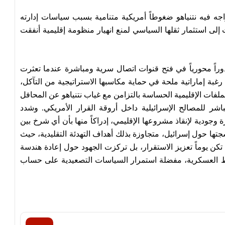
جه فيه نتنياهو ضغوطاً أمريكية متنامية بسبب سياسات إدارته
إلى استثمار ثقلها السياسي لمنع انهيار منظومة إقليمية أنفقت
وراً محورياً في فتح قنوات اتصال سرية ومباشرة عندما تعثرت
بة إماراتية ملحة في حماية مكاسبها الاستراتيجية من التآكل،
لملفات الإقليمية الحساسة بالتزامن مع غياب نتنياهو عن المحافل
باشر للمصالح الإسرائيلية داخل أروقة القرار الأمريكي. وشدد
وجودية لإنقاذ مشروعها الإقليمي، إدراكاً منها بأن أي شرخ بين
تها حول إسرائيل، متجاوزة بذلك أهداف التهدئة التقليدية، حيث
 تكن يوماً تعزيز الاستقرار، بل تركزت الجهود حول إعادة هندسة
وط العسكرية، مفضلة استمرار السياسات التصعيدية على حساب