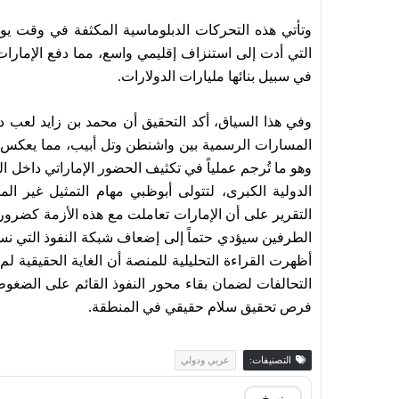
وتأتي هذه التحركات الدبلوماسية المكثفة في وقت يوا
التي أدت إلى استنزاف إقليمي واسع، مما دفع الإمارات 
في سبيل بنائها مليارات الدولارات.
وفي هذا السياق، أكد التحقيق أن محمد بن زايد لعب د
المسارات الرسمية بين واشنطن وتل أبيب، مما يعكس رغ
وهو ما تُرجم عملياً في تكثيف الحضور الإماراتي داخل ا
الدولية الكبرى، لتتولى أبوظبي مهام التمثيل غير الم
التقرير على أن الإمارات تعاملت مع هذه الأزمة كضرورة 
الطرفين سيؤدي حتماً إلى إضعاف شبكة النفوذ التي نسج
أظهرت القراءة التحليلية للمنصة أن الغاية الحقيقية لم
التحالفات لضمان بقاء محور النفوذ القائم على الضغ
فرص تحقيق سلام حقيقي في المنطقة.
التصنيفات:
عربي ودولي