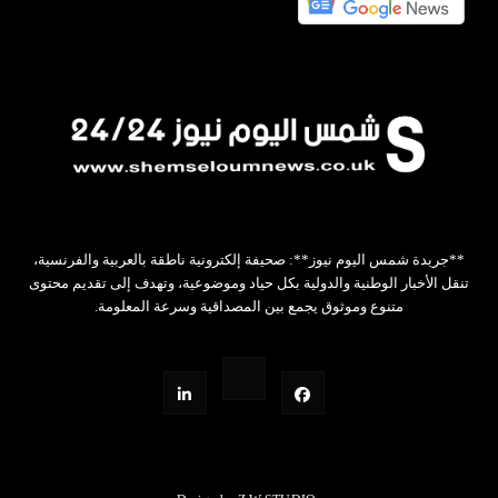
**جريدة شمس اليوم نيوز**: صحيفة إلكترونية ناطقة بالعربية والفرنسية،
تنقل الأخبار الوطنية والدولية بكل حياد وموضوعية، وتهدف إلى تقديم محتوى
متنوع وموثوق يجمع بين المصداقية وسرعة المعلومة.