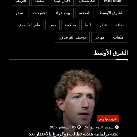
extra health
أفغانستان
اخبار ،ليبيا
افتصاد
افريقيا
الشرق الاوسط
الصحة،
بيت حواء
تحقيقات،
سفر
طاقة
قطر
ليبيا
محكمة
مصر
ملف الأسبوع
ملفات
مهاجر
يوسف القرضاوي
الشرق الأوسط
عربي ودولي
شمس اليوم نيوز 24
05 أغسطس 2026
لجنة برلمانية هندية تطالب زوكربرغ بالاعتذار بعد