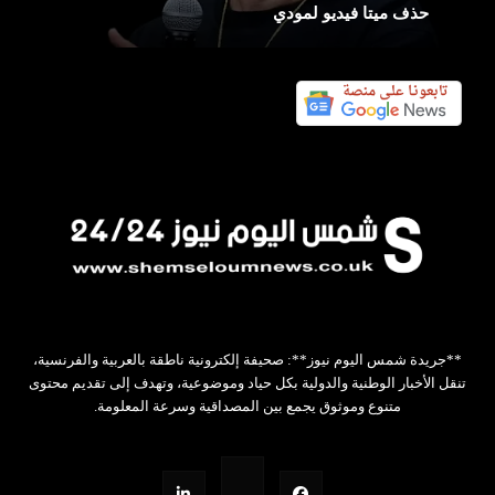
حذف ميتا فيديو لمودي
**جريدة شمس اليوم نيوز**: صحيفة إلكترونية ناطقة بالعربية والفرنسية،
تنقل الأخبار الوطنية والدولية بكل حياد وموضوعية، وتهدف إلى تقديم محتوى
متنوع وموثوق يجمع بين المصداقية وسرعة المعلومة.