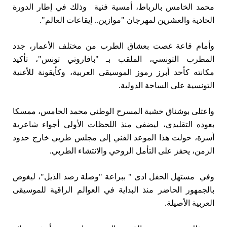
محمد الخامس بالرباط، أمسية فنية وذلك في إطار الدورة
الحادية والعشرين لمهرجان "موازين.. إيقاعات العالم".
وأمام قاعة غصت بعشاق الطرب من مختلف الأعمار، جدد
المطرب التونسي، الملقب بـ "بافاروتي تونس"، تأكيد
مكانته كأحد أبرز رموز الموسيقى العربية، وكأيقونة للأغنية
التونسية على الساحة الدولية.
واعتلى بوشناق خشبة المسرح الوطني محمد الخامس، ممسكا
بعوده التقليدي، ليضفي منذ اللحظات الأولى أجواء شاعرية
آسرة، حولت هذا الموعد الفني إلى مجلس طربي خارج حدود
الزمن، يحفز على التأمل الروحي والانتشاء الطربي.
وفي مستهل الحفل ادى " ببراعة "وصلة رصد الذيل"، ليغوص
بالجمهور الحاضر منذ البداية في العوالم الراقية للموسيقى
العربية الأصيلة.