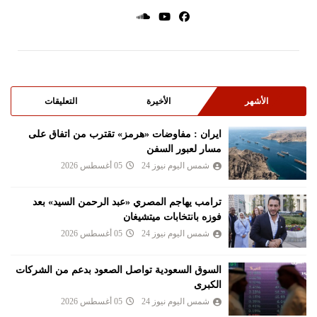
الأشهر
الأخيرة
التعليقات
ايران : مفاوضات «هرمز» تقترب من اتفاق على
مسار لعبور السفن
شمس اليوم نيوز 24
05 أغسطس 2026
ترامب يهاجم المصري «عبد الرحمن السيد» بعد
فوزه بانتخابات ميتشيغان
شمس اليوم نيوز 24
05 أغسطس 2026
السوق السعودية تواصل الصعود بدعم من الشركات
الكبرى
شمس اليوم نيوز 24
05 أغسطس 2026