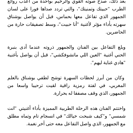
بعد ذلك، صدح صوته القوي والرخيم بواحدة من أعذب روائع
الطرب "حبيتك وتمنيتك"، والتي تردد صداها فورا على لسان
الجمهور الذي تفاعل معها بحماس، قبل أن يواصل بوشناق
سهرته بأداء مؤثر لأغنية "أنا حبيت"، وسط تصفيقات حارة من
الحاضرين.
وبلغ التفاعل بين الفنان والجمهور ذروته عندما أدى بنبرة
الحني أغنية "العين اللي ماتشوفكشي"، قبل أن يواصل بأغنية
"هادي غناية ليهم".
وكان من أبرز لحظات السهرة توشح لطفي بوشناق بالعلم
المغربي، في لفتة رمزية راقية لقيت ترحيبا واسعا من
الجمهور، الذي وقف مصفقا له بحرارة.
واختتم الفنان هذه الرحلة الطربية المميزة بأداء أغنيتي "انت
شمسي" و"كيف شبحت خيالك" في انسجام تام وتماه مطلق
مع الجمهور، الذي واصل التفاعل معه حتى آخر نغمة.