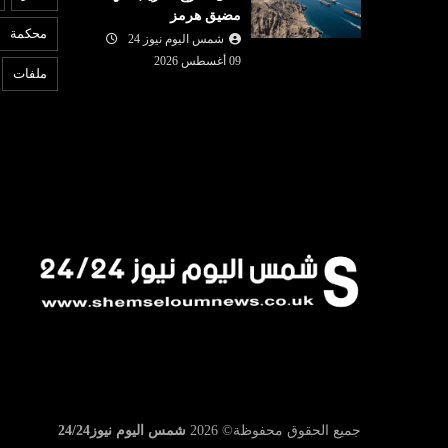
مضيق هرمز
09 أغسطس
شمس اليوم نيوز 24
08 أغسطس
محكمة
2026
شمس اليوم نيوز 24
6
والدي المصاب
"بنات الشيخ ": سرد روائي
ا
09 أغسطس 2026
ملفات
لمعركة تحرير المراة التونسية
ا
جميع الحقوق محفوظة©
2026
شمس اليوم نيوز24/24