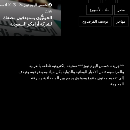
شمس اليوم نيوز 24
09 أغسطس
شمس اليوم نيوز 24
09 أغ
مصر
ملف الأسبوع
2026
202
لجزائر : التحقيقات تكشف ان
الحوثيُّون يستهدفون مصفاة
مهاجر
يوسف القرضاوي
لسرعة كانت وراء حادثة بومرداس
لشركة أرامكو السعودية
**جريدة شمس اليوم نيوز**: صحيفة إلكترونية ناطقة بالعربية
والفرنسية، تنقل الأخبار الوطنية والدولية بكل حياد وموضوعية، وتهدف
إلى تقديم محتوى متنوع وموثوق يجمع بين المصداقية وسرعة
المعلومة.