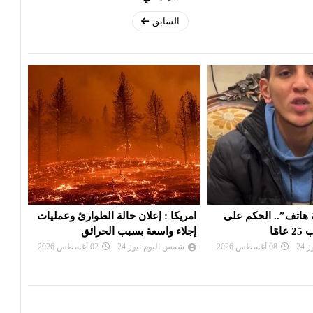
السابق
هاتف”.. الحكم على
امريكا : إعلان حالة الطوارئ وعمليات
روسي
ًا
إجلاء واسعة بسبب الحرائق
المز
24
08 أغسطس 2026
شمس اليوم نيوز 24
02 أغسطس 2026
شم