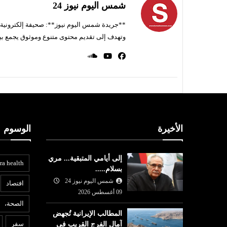
شمس اليوم نيوز 24
**جريدة شمس اليوم نيوز**: صحيفة إلكترونية ناط
وتهدف إلى تقديم محتوى متنوع وموثوق يجمع بي
الأخيرة
الوسوم
إلى أيامي المتبقية... مري
ra health
بسلام.....
شمس اليوم نيوز 24
افتصاد
09 أغسطس 2026
الصحة،
المطالب الإيرانية تُجهض
ثقافة وفن
ع
سفر
آمال الفرج القريب في