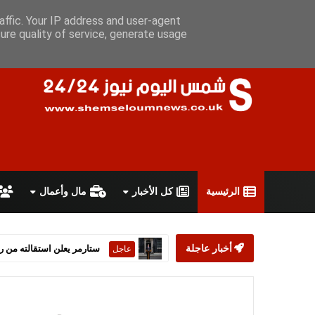
الأحد 9 أغسطس 2026
سياسة الخصوصية
اتفاقية الاستخدام
أعل
affic. Your IP address and user-agent
ure quality of service, generate usage
الرئيسية
كل الأخبار
مال وأعمال
ستارمر يعلن استقالته من رئ
عاجل
أخبار عاجلة
أمريكا وإيران تتو
الشرق الاوسط