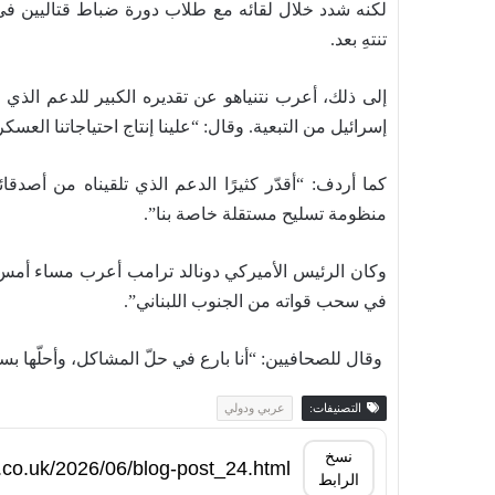
لكنه شدد خلال لقائه مع طلاب دورة ضباط قتاليين في 
تنتهِ بعد.
إلى ذلك، أعرب نتنياهو عن تقديره الكبير للدعم الذي ق
إسرائيل من التبعية. وقال: “علينا إنتاج احتياجاتنا العسك
كما أردف: “أقدّر كثيرًا الدعم الذي تلقيناه من أصدقائن
منظومة تسليح مستقلة خاصة بنا”.
وكان الرئيس الأميركي دونالد ترامب أعرب مساء أمس ا
في سحب قواته من الجنوب اللبناني”.
وقال للصحافيين: “أنا بارع في حلّ المشاكل، وأحلّها بسرع
التصنيفات:
عربي ودولي
نسخ
الرابط