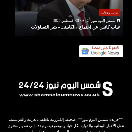
عربي ودولي
شمس اليوم نيوز 24
08 أغسطس 2026
بين إيران وسلطنة عمان.. أمريكا تتوقع اتفاقا بشأن
هرمز قريبا
**جريدة شمس اليوم نيوز**: صحيفة إلكترونية ناطقة بالعربية والفرنسية،
تنقل الأخبار الوطنية والدولية بكل حياد وموضوعية، وتهدف إلى تقديم محتوى
متنوع وموثوق يجمع بين المصداقية وسرعة المعلومة.