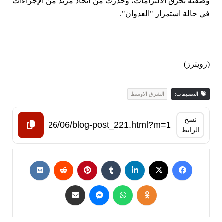
وصفته بخرق الالتزامات، وحذرت من اتخاذ مزيد ‌من الإجراءات
⁠في حالة استمرار "العدوان".
(رويترز)
التصنيفات:
الشرق الاوسط
نسخ
الرابط