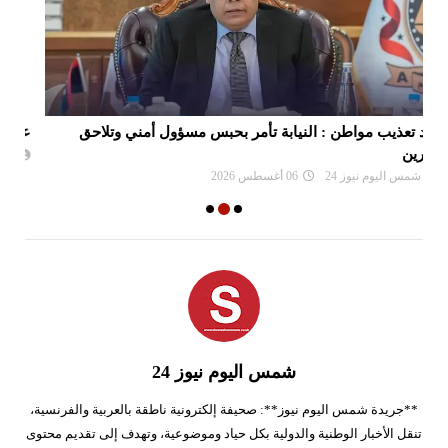
عقيلة صالح: ندعم «هيئة الرقابة الإدارية» وأجهزتها
ال
شمس اليوم نيوز 24
05 أغسطس 2026
شمس اليوم نيوز 24
**جريدة شمس اليوم نيوز**: صحيفة إلكترونية ناطقة بالعربية والفرنسية،
تنقل الأخبار الوطنية والدولية بكل حياد وموضوعية، وتهدف إلى تقديم محتوى