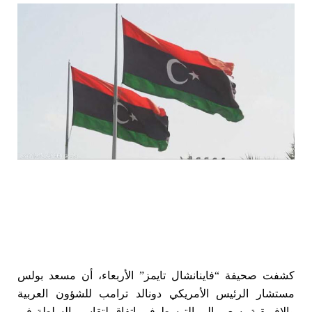
كشفت صحيفة “فاينانشال تايمز” الأربعاء، ⁠أن ‌مسعد بولس
‌مستشار الرئيس الأمريكي ‌دونالد ترامب للشؤون العربية
⁠والإفريقية يسعى إلى التوسط في اتفاق لتقاسم السلطة في