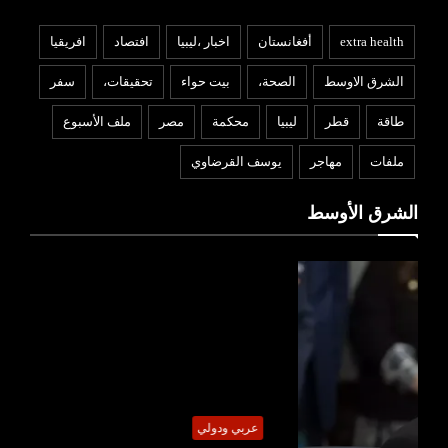
extra health
أفغانستان
اخبار ،ليبيا
افتصاد
افريقيا
الشرق الاوسط
الصحة،
بيت حواء
تحقيقات،
سفر
طاقة
قطر
ليبيا
محكمة
مصر
ملف الأسبوع
ملفات
مهاجر
يوسف القرضاوي
الشرق الأوسط
عربي ودولي