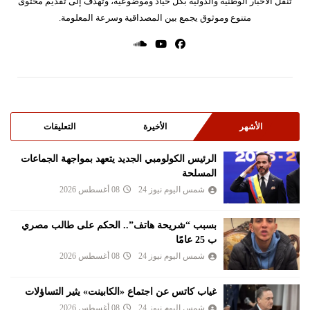
تنقل الأخبار الوطنية والدولية بكل حياد وموضوعية، وتهدف إلى تقديم محتوى
متنوع وموثوق يجمع بين المصداقية وسرعة المعلومة.
الأشهر
الأخيرة
التعليقات
الرئيس الكولومبي الجديد يتعهد بمواجهة الجماعات
المسلحة
شمس اليوم نيوز 24
08 أغسطس 2026
بسبب “شريحة هاتف”.. الحكم على طالب مصري
ب 25 عامًا
شمس اليوم نيوز 24
08 أغسطس 2026
غياب كاتس عن اجتماع «الكابينت» يثير التساؤلات
شمس اليوم نيوز 24
08 أغسطس 2026