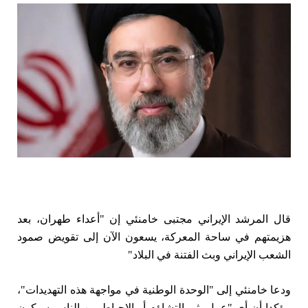
قال المرشد الإيراني مجتبى خامنئي إن "أعداء ​طهران، بعد
هزيمتهم في ساحة ‌المعركة، يسعون الآن إلى تقويض ‌صمود
‌الشعب الإيراني وبث الفتنة في البلاد"
ودعا خامنئي إلى "الوحدة الوطنية ‌في مواجهة ‌هذه ⁠التهديدات"،
مؤكدا أن أي "عمل يثير التشاؤم أو ⁠الإحباط ‌بين الناس سيكون