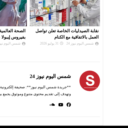
تعلن تواصل
الصحة العالمية: عدد المصابين
دراسة طبية : أ
بفيروس إيبولا ضعف الحصيلة الرسمية
العصبي تتصدر 
في تون...
شمس اليوم نيوز 24
14 يوليو 2026
شمس اليوم نيوز 
شمس اليوم نيوز 24
**جريدة شمس اليوم نيوز**: صحيفة إلكترونية ناط
وتهدف إلى تقديم محتوى متنوع وموثوق يجمع بي