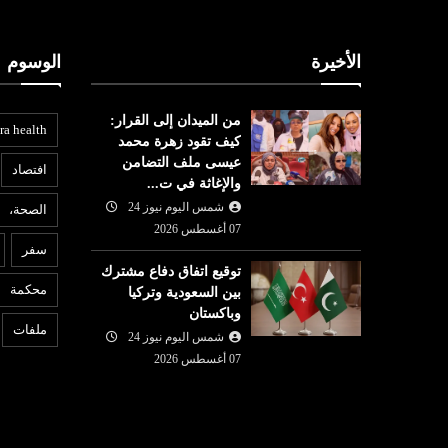
الأخيرة
الوسوم
من الميدان إلى القرار:
ra health
كيف تقود زهرة محمد
عيسى ملف التضامن
افتصاد
والإغاثة في ت...
شمس اليوم نيوز 24
الصحة،
عربي ودولي
07 أغسطس 2026
ع
سفر
شمس اليوم نيوز 24
07 أغسطس
توقيع اتفاق دفاع مشترك
07 أغسطس
2026
محكمة
بين السعودية وتركيا
محكمة أميركية تأمر شركة ميتا
6
وباكستان
ُحافظ على
بدفع نصف مليار دولار لتسببها
ت
ملفات
شمس اليوم نيوز 24
رو
بـ'ضرر عام'
ا
07 أغسطس 2026