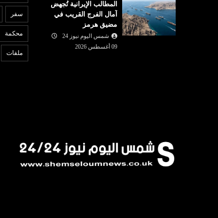
المطالب الإيرانية تُجهض
عربي ودولي
ا
سفر
آمال الفرج القريب في
مضيق هرمز
09 أغسطس
شمس اليوم نيوز 24
09 أغسطس
محكمة
2026
شمس اليوم نيوز 24
6
ون مصفاة
نجل بايدن : وضع والدي المصاب
إ
09 أغسطس 2026
ملفات
عودية
بالسرطان تدهور..
ا