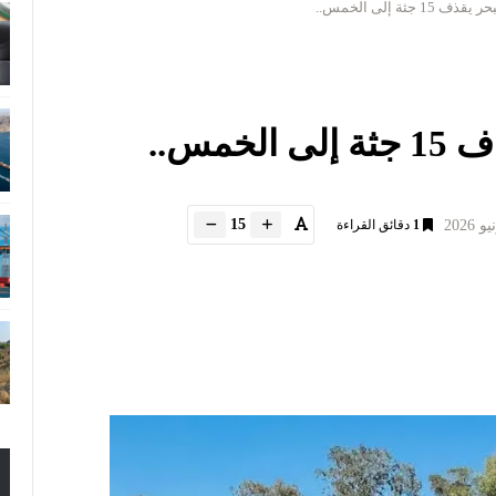
 جثة إلى الخمس..
خمس..
15
1
دقائق القراءة