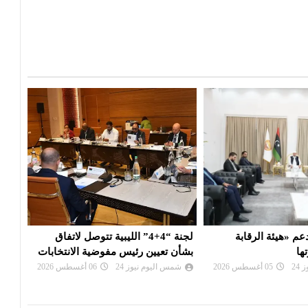
4+4” الليبية تتوصل لاتفاق
بعد تعذيب مواطن : النيابة تأمر بحبس
عقيل
يس مفوضية الانتخابات
مسؤول أمني وتلاحق آخرين
الإدا
24
06 أغسطس 2026
شمس اليوم نيوز 24
06 أغسطس 2026
شم