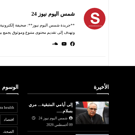
شمس اليوم نيوز 24
**جريدة شمس اليوم نيوز**: صحيفة إلكترونية ناط
وتهدف إلى تقديم محتوى متنوع وموثوق يجمع بي
الأخيرة
الوسوم
إلى أيامي المتبقية... مري
ra health
بسلام.....
شمس اليوم نيوز 24
افتصاد
09 أغسطس 2026
الصحة،