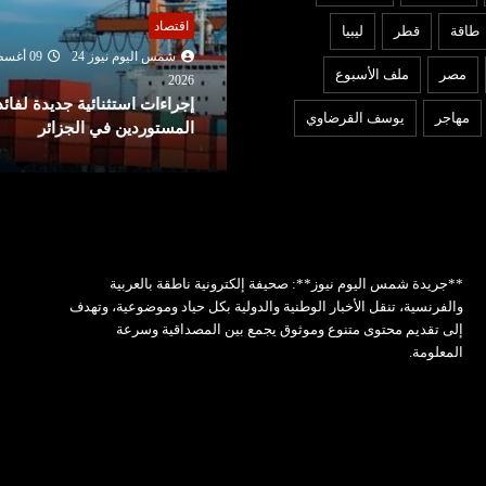
قتصاد
عربي ودولي
طاقة
قطر
ليبيا
شمس اليوم نيوز 24
09 أغسطس
شمس اليوم نيوز 24
09 أغ
مصر
ملف الأسبوع
2026
202
جراءات استثنائية جديدة لفائدة
الجزائر : التحقيقات تكشف ان
مهاجر
يوسف القرضاوي
لمستوردين في الجزائر
السرعة كانت وراء حادثة بوم
**جريدة شمس اليوم نيوز**: صحيفة إلكترونية ناطقة بالعربية
والفرنسية، تنقل الأخبار الوطنية والدولية بكل حياد وموضوعية، وتهدف
إلى تقديم محتوى متنوع وموثوق يجمع بين المصداقية وسرعة
المعلومة.