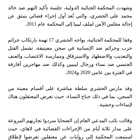
وشهدت المحكمة الجنائية الدولية، جلسة تأكيد التهم ضد خالد
محمد علي الحشري، والتي تُعد أول إجراء قضائي ينبثق عن
إحالة مجلس الأمن لملف ليبيا إلى المحكمة عام 2011.
وفقا للمحكمة الجنائية، يواجه الحشري 17 تهمة بارتكاب جرائم
حرب وجرائم ضد الإنسانية في سجن معيتيقة، تشمل القتل
والتعذيب والاضطهاد والاسترقاق وممارسة الاغتصاب والعنف
الجنسي ضد نساء ورجال ليبيين وكذلك ضد مهاجرين أفارقة
في الفترة بين عامي 2020 و2024.
وقد مارس الحشري سلطة مباشرة على أقسام معينة من
السجن، بما في ذلك جناح النساء، حيث تعرض المعتقلون هناك
لإساءات وحشية.
وقالت نائب المدعي العام إن الضحايا سردوا تجاربهم المروعة
على مدار ثلاثة أيام من الإجراءات القضائية في لاهاي، حيث
استمعت المحكمة إلى روايات عن معتقلين تعرضوا لإطلاق