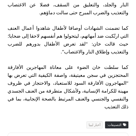
النار والجلد، والتعليق من السقف، فضلا عن الاغتصاب
والتعذيب والضرب المبرح حتى سالت دماؤهم.
كما تضمنت الشهادات أوصافا لأطفال شاهدوا أعمال العنف
التي ارتُكبت ضد أمهاتهم، ليتحولوا هم أنفسهم لاحقا إلى ضحايا؛
حيث قالت خان: “لقد تعرض الأطفال بدورهم للضرب
والتعذيب وإطلاق النار والاغتصاب”.
كما سلطت خان الضوء على معاناة المهاجرين الأفارقة
المحتجزين في سجن معيتيقة، واصفة الكيفية التي تعرض بها
“المهاجرون الأفارقة السود للاستعباد، والاحتجاز في ظروف
مهينة للكرامة الإنسانية، ولأشكال متطرفة من العنف الجسدي
والنفسي والجنسي والعنف المرتبط بالصحة الإنجابية، بما في
ذلك التعذيب
التصنيفات:
أخبار ليبيا