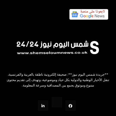
**جريدة شمس اليوم نيوز**: صحيفة إلكترونية ناطقة بالعربية والفرنسية،
تنقل الأخبار الوطنية والدولية بكل حياد وموضوعية، وتهدف إلى تقديم محتوى
متنوع وموثوق يجمع بين المصداقية وسرعة المعلومة.