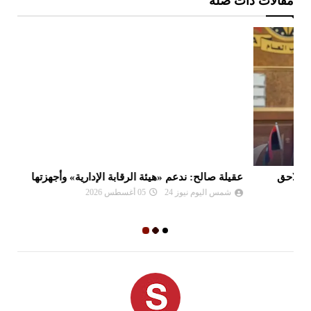
مقالات ذات صلة
عقيلة صالح: ندعم «هيئة الرقابة الإدارية» وأجهزتها
ال
شمس اليوم نيوز 24
05 أغسطس 2026