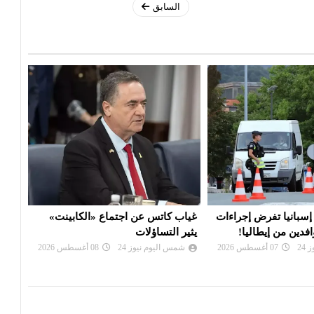
السابق
اجتماع «الكابينت»
بين إيران وسلطنة عمان.. أمريكا تتوقع
ردًا
اتفاقا بشأن هرمز قريبا
مراقب
24
08 أغسطس 2026
شمس اليوم نيوز 24
08 أغسطس 2026
شم