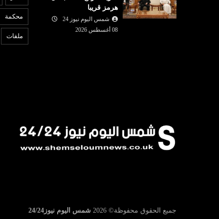
هرمز قريبا
2026
محكمة
بانيا تفرض
واشنطن تفرض عقوبات على
شمس اليوم نيوز 24
6
ام الوافدين من
منصات للتداول تمول الحرس
غ
08 أغسطس 2026
ملفات
الثوري
«
جميع الحقوق محفوظة©
2026
شمس اليوم نيوز24/24