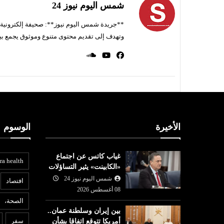
شمس اليوم نيوز 24
**جريدة شمس اليوم نيوز**: صحيفة إلكترونية ناط
وتهدف إلى تقديم محتوى متنوع وموثوق يجمع بي
الأخيرة
الوسوم
غياب كاتس عن اجتماع
ra health
«الكابينت» يثير التساؤلات
شمس اليوم نيوز 24
افتصاد
08 أغسطس 2026
الصحة،
عربي ودولي
بين إيران وسلطنة عمان..
ع
سفر
أمريكا تتوقع اتفاقا بشأن
07 أغسطس
شمس اليوم نيوز 24
07 أغسطس