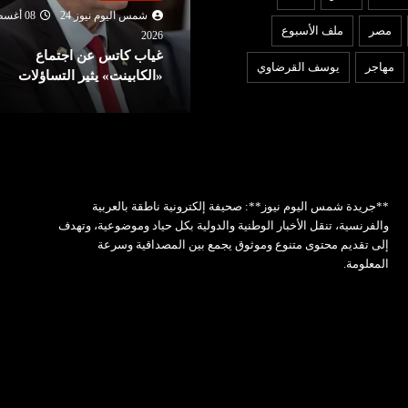
شمس اليوم نيوز 24
08 أغسطس
شمس اليوم نيوز 24
08 أغ
مصر
ملف الأسبوع
2026
202
ياب كاتس عن اجتماع
بين إيران وسلطنة عمان.. أمري
مهاجر
يوسف القرضاوي
الكابينت» يثير التساؤلات
تتوقع اتفاقا بشأن هرمز قريبا
**جريدة شمس اليوم نيوز**: صحيفة إلكترونية ناطقة بالعربية
والفرنسية، تنقل الأخبار الوطنية والدولية بكل حياد وموضوعية، وتهدف
إلى تقديم محتوى متنوع وموثوق يجمع بين المصداقية وسرعة
المعلومة.