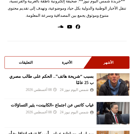
**جريدة شمس اليوم نيوز**: صحيفة إلكترونية ناطقة بالعربية والفرنسية،
تنقل الأخبار الوطنية والدولية بكل حياد وموضوعية، وتهدف إلى تقديم محتوى
متنوع وموثوق يجمع بين المصداقية وسرعة المعلومة.
الأشهر
الأخيرة
التعليقات
بسبب “شريحة هاتف”.. الحكم على طالب مصري
ب 25 عامًا
شمس اليوم نيوز 24
08 أغسطس 2026
غياب كاتس عن اجتماع «الكابينت» يثير التساؤلات
شمس اليوم نيوز 24
08 أغسطس 2026
بين إيران وسلطنة عمان.. أمريكا تتوقع اتفاقا بشأن