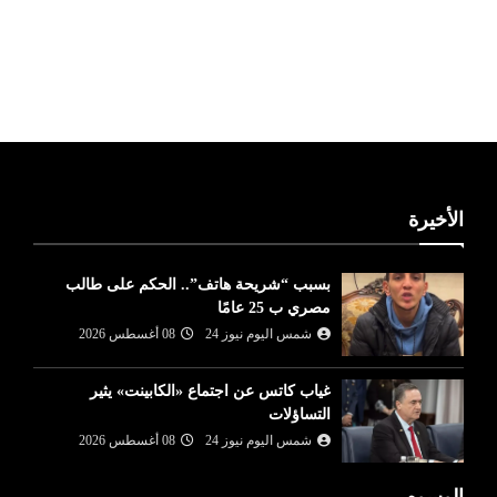
ليبيا طقس
الأخيرة
بسبب “شريحة هاتف”.. الحكم على طالب
مصري ب 25 عامًا
شمس اليوم نيوز 24
08 أغسطس 2026
غياب كاتس عن اجتماع «الكابينت» يثير
التساؤلات
شمس اليوم نيوز 24
08 أغسطس 2026