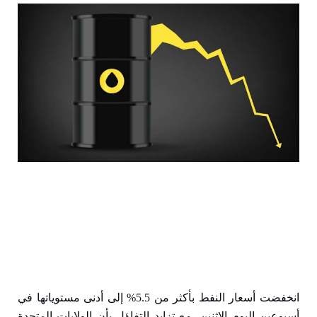
ا
نخفضت أسعار النفط بأكثر من 5.5% إلى أدنى مستوياتها في
أسبوعين اليوم الاثنين، مع تزايد التفاؤل بأن الولايات المتحدة