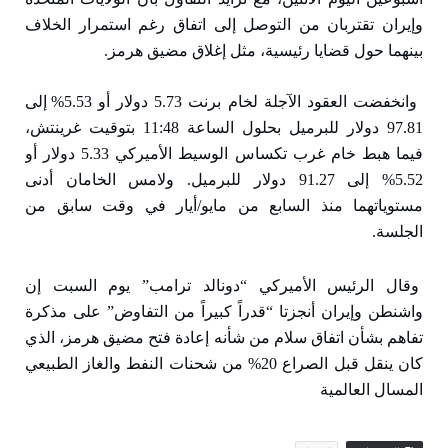
وإيران تقتربان من التوصل إلى اتفاق رغم استمرار الخلاف
بينهما حول قضايا رئيسية، مثل إغلاق مضيق هرمز.
وانخفضت العقود الآجلة لخام برنت 5.73 دولار أو 5.53% إلى
97.81 دولار للبرميل بحلول الساعة 11:48 بتوقيت غرينتش،
فيما هبط خام غرب تكساس الوسيط الأميركي 5.33 دولار أو
5.52% إلى 91.27 دولار للبرميل. ولامس الخامان أدنى
مستوياتهما منذ السابع من مايو/أيار في وقت سابق من
الجلسة.
وقال الرئيس الأميركي “دونالد ترامب” يوم السبت إن
واشنطن وإيران أنجزتا “قدراً كبيراً من التفاوض” على مذكرة
تفاهم بشأن اتفاق سلام من شأنه إعادة فتح مضيق هرمز، الذي
كان ينقل قبل الصراع 20% من شحنات النفط والغاز الطبيعي
المسال العالمية