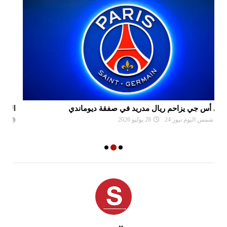
الألمانية تمارا كورباتش تُحرز لقب دورة هامبورغ للتنس
مو
ال
شمس اليوم نيوز 24
26 يوليو 2026