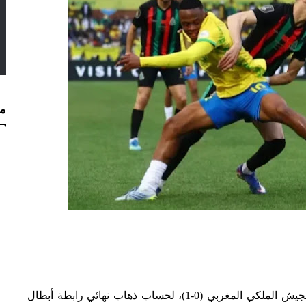
مس
فاز ماميلودي صن داونز الجنوب أفريقي على ضيفه الجيش الملكي المغربي (0-1)، لحساب ذهاب نهائي رابطة أبطال