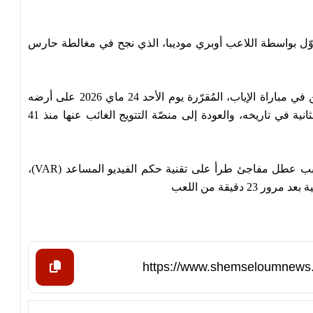
يد في الدقيقة 37 من الشوط الأوّل بواسطة اللاعب أوبري موديبا، الذي نجح في مغالطة حارس
وبات الجيش الملكي مُطالبا بتحقيق الفوز بفارق هدفين في مباراة الإياب، المُقرّرة يوم الأحد 24 ماي 2026 على أرضه
وأمام جماهيره، من أجل انتزاع اللقب القاري للمرة الثانية في تاريخه، والعودة إلى منصّة التتويج الغائب عنها منذ 41
يُذكر أنّ انطلاق الشوط الثاني تأخّر لنحو 25 دقيقة بسبب عطل مفاجئ طرأ على تقنية حكم الفيديو المساعد (VAR)،
دقيقة من اللعب