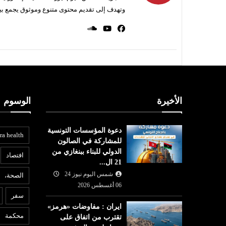
وتهدف إلى تقديم محتوى متنوع وموثوق يجمع بي
الأخيرة
الوسوم
دعوة المؤسسات التونسية
ra health
للمشاركة في الصالون
الدولي للبناء ببنغازي من
افتصاد
21 ال...
شمس اليوم نيوز 24
الصحة،
06 أغسطس 2026
أخبار ليبيا
ا
سفر
ايران : مفاوضات «هرمز»
05 أغسطس
شمس اليوم نيوز 24
05 أغسطس
محكمة
تقترب من اتفاق على
6
2026