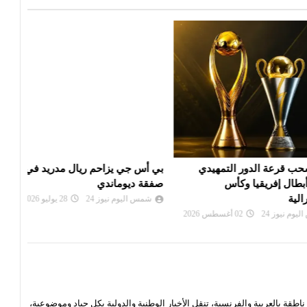
 الدور التمهيدي
بي أس جي يزاحم ريال مدريد في
الألم
فريقيا وكأس
صفقة ديوماندي
دورة
شمس اليوم نيوز 24
28 يوليو 2026
شم
24
02 أغسطس 2026
قة بالعربية والفرنسية، تنقل الأخبار الوطنية والدولية بكل حياد وموضوعية،