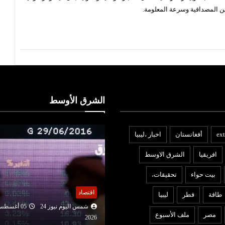
ن المصداقية وسرعة المعلومة.
الشرق الأوسط
ext
أفغانستان
اخبار ،ليبيا
افريقيا
الشرق الاوسط
بيت حواء
تحقيقات،
عربي ودولي
قتصاد
طاقة
قطر
ليبيا
شمس اليوم نيوز 24
05 أغ
شمس اليوم نيوز 24
05 أغسطس
2026
مصر
ملف الأسبوع
لجنة برلمانية هندية تطالب
202