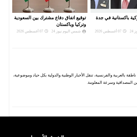
اع مشترك بين السعودية
محكمة أميركية تأمر شركة ميتا بدفع
قمة 
ن
نصف مليار دولار لتسببها بـ'ضرر عام'
الجم
24
07 أغسطس 2026
شمس اليوم نيوز 24
07 أغسطس 2026
شم
قة بالعربية والفرنسية، تنقل الأخبار الوطنية والدولية بكل حياد وموضوعية،
ن المصداقية وسرعة المعلومة.