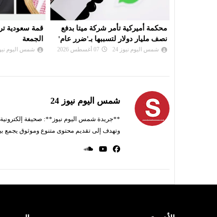
ميتا بدفع
قمة سعودية تركية باكستانية في جدة
توقيع اتفاق دف
بـ'ضرر عام'
الجمعة
وتركيا وباكستا
شمس اليوم نيوز 24
07 أغسطس 2026
شمس اليوم نيوز 
شمس اليوم نيوز 24
**جريدة شمس اليوم نيوز**: صحيفة إلكترونية ناط
وتهدف إلى تقديم محتوى متنوع وموثوق يجمع بي