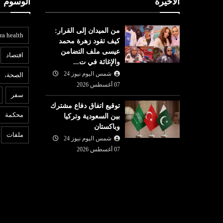
الأخيرة
الوسوم
من الميدان إلى القرار:
ra health
كيف تقود زهرة محمد
عيسى ملف التضامن
افتصاد
والإغاثة في ت...
شمس اليوم نيوز 24
الصحة،
ا
07 أغسطس 2026
اقتصاد
سفر
07 أغسطس
توقيع اتفاق دفاع مشترك
شمس اليوم نيوز 24
07 أغسطس
6
محكمة
بين السعودية وتركيا
بنك تونس العربي (ATB) يعزز
م
2026
وباكستان
لة القطاع
الدينار التونسي يُحافظ على
ز
ملفات
شمس اليوم نيوز 24
ع ...
استقراره أمام اليورو
و
07 أغسطس 2026