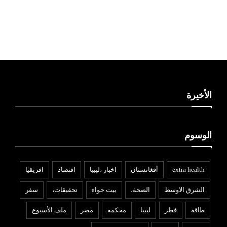
ليبيا طقس
الأخيرة
الوسوم
extra health
أفغانستان
اخبار ،ليبيا
افتصاد
افريقيا
الشرق الاوسط
الصحة،
بيت حواء
تحقيقات،
سفر
طاقة
قطر
ليبيا
محكمة
مصر
ملف الأسبوع