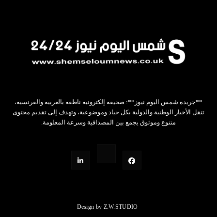
**جريدة شمس اليوم نيوز**: صحيفة إلكترونية ناطقة بالعربية والفرنسية،
تنقل الأخبار الوطنية والدولية بكل حياد وموضوعية، وتهدف إلى تقديم محتوى
متنوع وموثوق يجمع بين المصداقية وسرعة المعلومة.
Design by Z.W.STUDIO