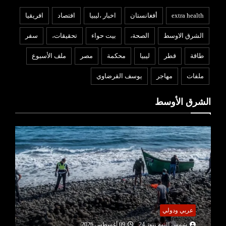
extra health
أفغانستان
اخبار ،ليبيا
افتصاد
افريقيا
الشرق الاوسط
الصحة،
بيت حواء
تحقيقات،
سفر
طاقة
قطر
ليبيا
محكمة
مصر
ملف الأسبوع
ملفات
مهاجر
يوسف القرضاوي
الشرق الأوسط
عربي ودولي
شمس اليوم نيوز 24
09 أغسطس 2026