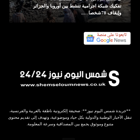
تفكيك شبكة اجرامية تنشط بين أوروبا والجزائر
وإيقاف 78شخصا…..
**جريدة شمس اليوم نيوز**: صحيفة إلكترونية ناطقة بالعربية والفرنسية،
تنقل الأخبار الوطنية والدولية بكل حياد وموضوعية، وتهدف إلى تقديم محتوى
متنوع وموثوق يجمع بين المصداقية وسرعة المعلومة.