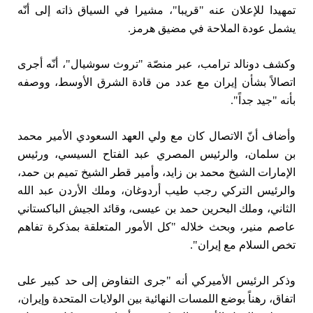
تمهيدا للإعلان عنه "قريبا"، مشيرا في السياق ذاته إلى أنّه
يشمل عودة الملاحة في مضيق هرمز.
وكشف دونالد ترامب، عبر منصّة "تروث سوشيال"، أنّه أجرى
اتصالاً بشأن إيران مع عدد من قادة الشرق الأوسط، ووصفه
بأنه "جيد جداً".
وأضاف أنّ الاتصال كان مع ولي العهد السعودي الأمير محمد
بن سلمان، والرئيس المصري عبد الفتاح السيسي، ورئيس
الإمارات الشيخ محمد بن زايد، وأمير قطر الشيخ تميم بن حمد،
والرئيس التركي رجب طيب أردوغان، وملك الأردن عبد الله
الثاني، وملك البحرين حمد بن عيسى، وقائد الجيش الباكستاني
عاصم منير، وبحث خلاله "كل الأمور المتعلقة بمذكرة تفاهم
تخص السلام مع إيران".
وذكر الرئيس الأميركي أنه "جرى التفاوض إلى حد كبير على
اتفاق، رهناً بوضع اللمسات النهائية بين الولايات المتحدة وإيران،