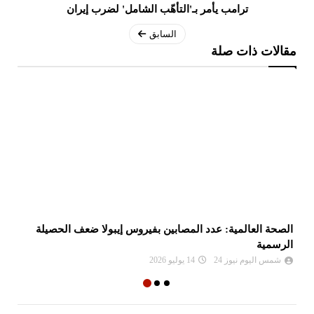
ترامب يأمر بـ'التأهّب الشامل' لضرب إيران
السابق
مقالات ذات صلة
الصحة العالمية: عدد المصابين بفيروس إيبولا ضعف الحصيلة
در
الرسمية
وف
شمس اليوم نيوز 24
14 يوليو 2026