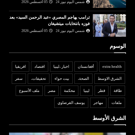
شمس اليوم نيوز 24
05 أغسطس 2026
ترامب يهاجم المصري «عبد الرحمن السيد» بعد
فوزه بانتخابات ميتشيغان
شمس اليوم نيوز 24
05 أغسطس 2026
الوسوم
extra health
أفغانستان
اخبار ،ليبيا
افتصاد
افريقيا
الشرق الاوسط
الصحة،
بيت حواء
تحقيقات،
سفر
طاقة
قطر
ليبيا
محكمة
مصر
ملف الأسبوع
ملفات
مهاجر
يوسف القرضاوي
الشرق الأوسط