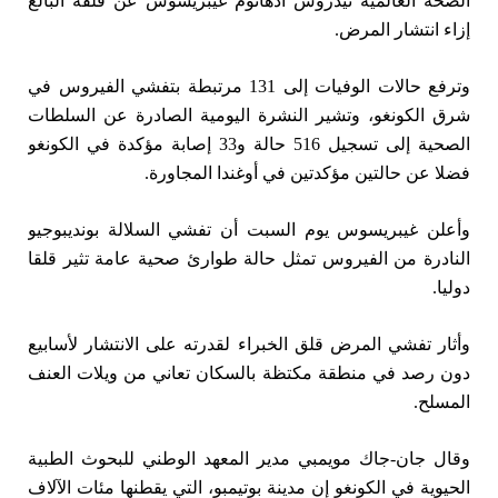
الصحة العالمية تيدروس أدهانوم غيبريسوس عن ‌قلقه البالغ
إزاء انتشار المرض.
وترفع حالات الوفيات إلى 131 مرتبطة بتفشي الفيروس في
شرق الكونغو، وتشير النشرة اليومية الصادرة عن السلطات
الصحية إلى تسجيل ⁠516 حالة و33 إصابة مؤكدة في الكونغو
فضلا عن حالتين مؤكدتين في أوغندا المجاورة.
وأعلن غيبريسوس يوم السبت أن تفشي السلالة بونديبوجيو
النادرة من الفيروس تمثل ​حالة طوارئ صحية عامة تثير قلقا
دوليا.
وأثار تفشي المرض قلق الخبراء لقدرته على الانتشار لأسابيع
دون رصد ⁠في منطقة مكتظة بالسكان تعاني من ويلات العنف
المسلح.
وقال جان-جاك مويمبي مدير المعهد الوطني للبحوث الطبية
الحيوية في ⁠الكونغو إن مدينة بوتيمبو، التي يقطنها مئات الآلاف