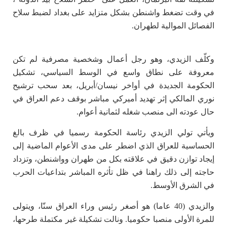
في وقت تضغط واشنطن بشكل متزايد على بغداد لضبط سلاح
الفصائل الموالية لطهران.
وكلّف الزيدي، وهو رجل أعمال وشخصية مصرفية لم تكن
معروفة على نطاق واسع في الوسط السياسي، تشكيل
الحكومة الجديدة في أواخر نيسان/أبريل، بعد سحب ترشيح
نوري المالكي إثر تهديد أميركي مباشر بوقف دعم العراق في
حال عودته الى منصب شغله لثمانية أعوام.
ويأتي تولي الزيدي رئاسة الحكومة رسميا في ظرف بالغ
الحساسية للعراق الذي اضطر على مدى الأعوام الماضية إلى
إيجاد توازن دقيق في علاقته بكل من طهران وواشنطن، وتزداد
حاجته إلى ذلك راهنا في ظل تأثره المباشر بتداعيات الحرب
في الشرق الأوسط.
والزيدي (40 عاما) هو أصغر رئيس وراء العراق سنّا، ويتولى
للمرة الأولى منصبا حكوميا. ونالت تشكيلة غير مكتملة طرحها،