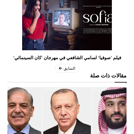
فيلم 'صوفيا' لسامي الشافعي في مهرجان 'كان السينمائي'
السابق
مقالات ذات صلة