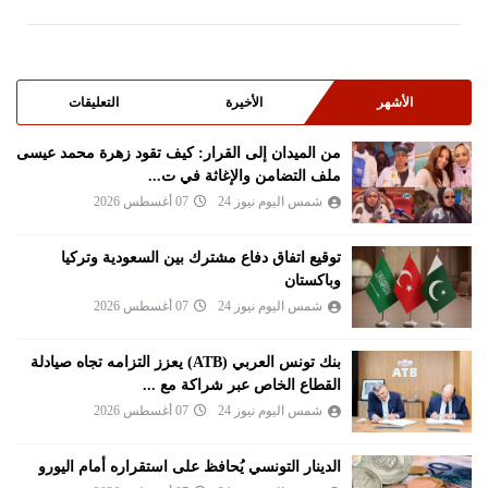
الأشهر
الأخيرة
التعليقات
من الميدان إلى القرار: كيف تقود زهرة محمد عيسى
ملف التضامن والإغاثة في ت...
شمس اليوم نيوز 24
07 أغسطس 2026
توقيع اتفاق دفاع مشترك بين السعودية وتركيا
وباكستان
شمس اليوم نيوز 24
07 أغسطس 2026
بنك تونس العربي (ATB) يعزز التزامه تجاه صيادلة
القطاع الخاص عبر شراكة مع ...
شمس اليوم نيوز 24
07 أغسطس 2026
الدينار التونسي يُحافظ على استقراره أمام اليورو