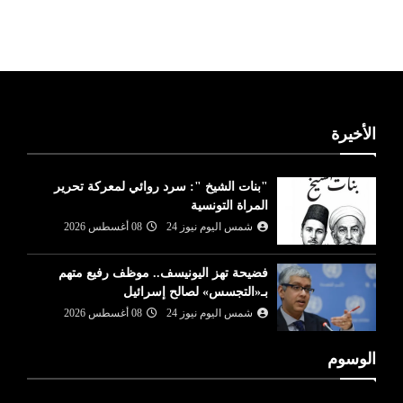
ليبيا طقس
الأخيرة
"بنات الشيخ ": سرد روائي لمعركة تحرير
المراة التونسية
شمس اليوم نيوز 24
08 أغسطس 2026
فضيحة تهز اليونيسف.. موظف رفيع متهم
بـ«التجسس» لصالح إسرائيل
شمس اليوم نيوز 24
08 أغسطس 2026
الوسوم