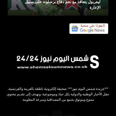
ليفربول يتعاقد مع نجم دفاع برشلونة على سبيل
الإعارة
**جريدة شمس اليوم نيوز**: صحيفة إلكترونية ناطقة بالعربية والفرنسية،
تنقل الأخبار الوطنية والدولية بكل حياد وموضوعية، وتهدف إلى تقديم محتوى
متنوع وموثوق يجمع بين المصداقية وسرعة المعلومة.