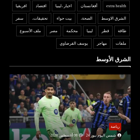
extra health
أفغانستان
اخبار ،ليبيا
افتصاد
افريقيا
الشرق الاوسط
الصحة،
بيت حواء
تحقيقات،
سفر
طاقة
قطر
ليبيا
محكمة
مصر
ملف الأسبوع
ملفات
مهاجر
يوسف القرضاوي
الشرق الأوسط
رياضة
شمس اليوم نيوز 24
08 أغسطس 2026