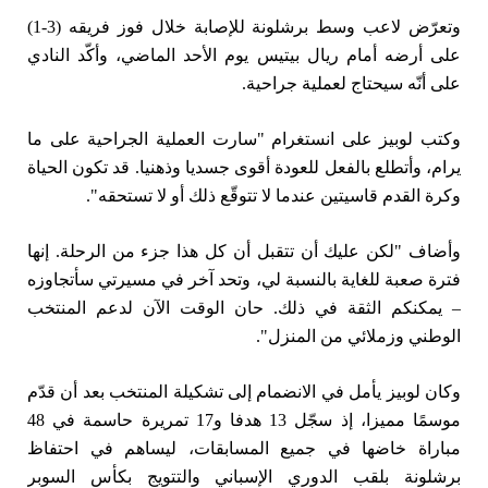
وتعرّض ⁠لاعب وسط برشلونة للإصابة خلال فوز فريقه (3-1)
على أرضه أمام ريال ​بيتيس يوم الأحد الماضي، وأكّد النادي
على أنّه سيحتاج ⁠لعملية جراحية.
وكتب لوبيز على انستغرام "سارت العملية الجراحية على ما
يرام، وأتطلع ⁠بالفعل للعودة أقوى جسديا وذهنيا. قد تكون الحياة
وكرة القدم قاسيتين عندما لا تتوقّع ذلك أو لا تستحقه".
وأضاف "لكن عليك أن تتقبل أن كل هذا جزء من الرحلة. ​إنها
فترة صعبة للغاية بالنسبة لي، وتحد آخر في مسيرتي سأتجاوزه
– يمكنكم الثقة في ‌ذلك. حان الوقت الآن لدعم المنتخب
الوطني وزملائي من المنزل".
وكان لوبيز يأمل في ⁠الانضمام إلى تشكيلة المنتخب بعد ‌أن قدّم
موسمًا مميزا، إذ سجّل 13 هدفا و17 تمريرة حاسمة في 48
مباراة خاضها في جميع المسابقات، ليساهم في احتفاظ
برشلونة بلقب الدوري الإسباني والتتويج بكأس السوبر