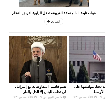
قوات تابعة لـ«المنطقة الغربية» تدخل الزاوية لفرض النظام
السابق
مفاوضات مع إسرائيل
إيران: تصريحات ترامب بشأن إلغاء
سفار
إلا الذل والعار
الهجوم «حرب نفسية» ولن نخدع
مغاد
24
04 أغسطس 2026
شمس اليوم نيوز 24
02 أغسطس 2026
شم