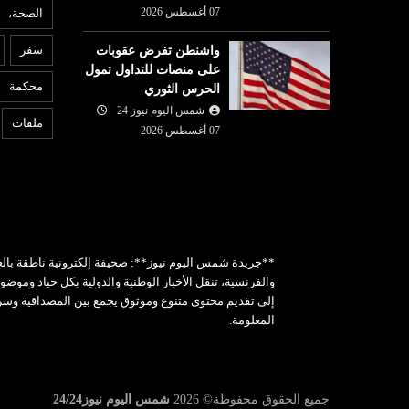
07 أغسطس 2026
الصحة،
ع
عربي ودولي
سفر
واشنطن تفرض عقوبات
07 أغسطس
على منصات للتداول تمول
شمس اليوم نيوز 24
07 أغسطس
6
محكمة
الحرس الثوري
قرار: كيف تقود
ر
2026
 ملف التضامن
شمس اليوم نيوز 24
توقيع اتفاق دفاع مشترك بين
إ
ملفات
07 أغسطس 2026
السعودية وتركيا وباكستان
إي
**جريدة شمس اليوم نيوز**: صحيفة إلكترونية ناطقة بالع
والفرنسية، تنقل الأخبار الوطنية والدولية بكل حياد وموض
إلى تقديم محتوى متنوع وموثوق يجمع بين المصداقية وس
المعلومة.
جميع الحقوق محفوظة©
2026
شمس اليوم نيوز24/24